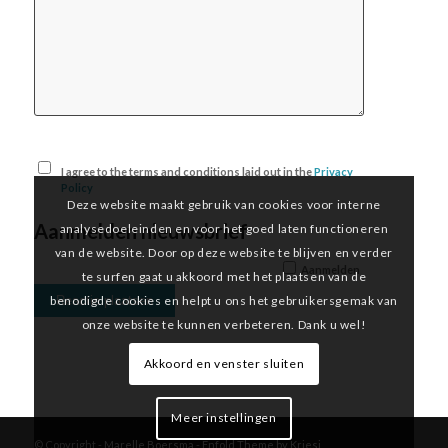
I agree to the terms and conditions laid out in the
Privacy
Policy
Deze website maakt gebruik van cookies voor interne
Aanmelden nieuwsbrief
analysedoeleinden en voor het goed laten functioneren
van de website. Door op deze website te blijven en verder
Aanmelden
te surfen gaat u akkoord met het plaatsen van de
benodigde cookies en helpt u ons het gebruikersgemak van
onze website te kunnen verbeteren. Dank u wel!
Akkoord en venster sluiten
Meer instellingen
© Copyright -
Marelle Boersma
-
Enfold Theme by Kriesi