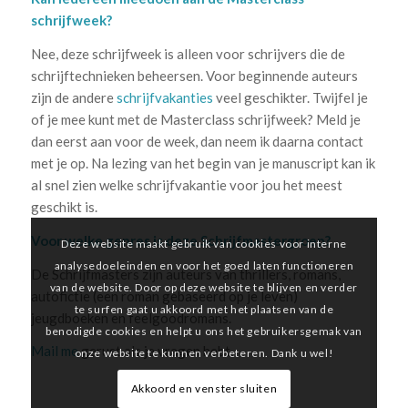
schrijfweek?
Nee, deze schrijfweek is alleen voor schrijvers die de
schrijftechnieken beheersen. Voor beginnende auteurs
zijn de andere
schrijfvakanties
veel geschikter. Twijfel je
of je mee kunt met de Masterclass schrijfweek? Meld je
dan eerst aan voor de week, dan neem ik daarna contact
met je op. Na lezing van het begin van je manuscript kan ik
al snel zien welke schrijfvakantie voor jou het meest
geschikt is.
Voor welke genres is deze Schrijfmastergroep?
Deze website maakt gebruik van cookies voor interne
analysedoeleinden en voor het goed laten functioneren
De Schrijfmasters zijn auteurs van thrillers, romans,
van de website. Door op deze website te blijven en verder
autofictie (een roman gebaseerd op je leven)
te surfen gaat u akkoord met het plaatsen van de
jeugdboeken en feelgoodromans.
benodigde cookies en helpt u ons het gebruikersgemak van
Mail me
gerust als je vragen hebt.
onze website te kunnen verbeteren. Dank u wel!
Akkoord en venster sluiten