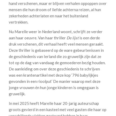
hand verschenen, maar er blijven verhalen oppoppen over
mensen die hun droom of liefde achterna reizen, al hun
zekerheden achterlaten en naar het buitenland
vertrekken.
Nu Marelle weer in Nederland woont, schrijft ze verder
aan haar oeuvre. Van haar thriller
De lijst
is een derde
druk verschenen, dit verhaal heeft veel mensen geraakt.
Deze thriller is gebaseerd op de ware gebeurtenissen in
de geschiedenis van Ierland die zo gruwelijk zijn dat ze
tot op de dag van vandaag de gemoederen bezig houden.
De aanleiding om over deze geschiedenis te schrijven
was een krantenartikel met deze kop ‘796 babylijkjes
gevonden in een rioolput’ De manier waarop met deze
jonge vrouwen én hun jonge kinderen is omgegaan is
gruwelijk.
In mei 2025 heeft Marelle haar 20-jarig auteurschap
groots gevierd in een kasteel met veel gasten die haar op
verschillende vlakken gesteund hebben in haar