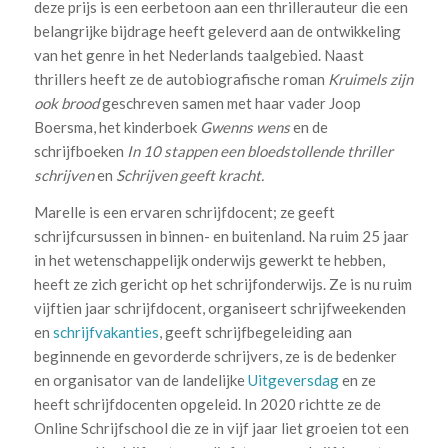
deze prijs is een eerbetoon aan een thrillerauteur die een
belangrijke bijdrage heeft geleverd aan de ontwikkeling
van het genre in het Nederlands taalgebied. Naast
thrillers heeft ze de autobiografische roman
Kruimels zijn
ook brood
geschreven samen met haar vader Joop
Boersma, het kinderboek
Gwenns wens
en de
schrijfboeken
In 10 stappen een bloedstollende thriller
schrijven
en
Schrijven geeft kracht.
Marelle is een ervaren schrijfdocent; ze geeft
schrijfcursussen in binnen- en buitenland. Na ruim 25 jaar
in het wetenschappelijk onderwijs gewerkt te hebben,
heeft ze zich gericht op het schrijfonderwijs. Ze is nu ruim
vijftien jaar schrijfdocent, organiseert schrijfweekenden
en
schrijfvakanties
, geeft schrijfbegeleiding aan
beginnende en gevorderde schrijvers, ze is de bedenker
en organisator van de landelijke
Uitgeversdag
en ze
heeft schrijfdocenten opgeleid. In 2020 richtte ze de
Online Schrijfschool die ze in vijf jaar liet groeien tot een