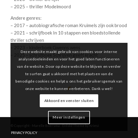
– 2025 – thriller Modelmoord
Andere genres:
– 2017 – autobiografische roman Kruimels zijn ook brood
– 2021 – schrijfboek In 10 stappen een bloedstollende
thriller schrijven
– 2023 – kinderboek Gwenns wens
Deze website maakt gebruik van cookies voor interne
– 2025 – schrijfboek Schrijven geeft kracht
analysedoeleinden en voor het goed laten functioneren
van de website. Door op deze website te blijven en verder
te surfen gaat u akkoord met het plaatsen van de
benodigde cookies en helpt u ons het gebruikersgemak van
onze website te kunnen verbeteren. Dank u wel!
Akkoord en venster sluiten
Meer instellingen
© Copyright -
Marelle Boersma
-
Enfold Theme by Kriesi
PRIVACY POLICY