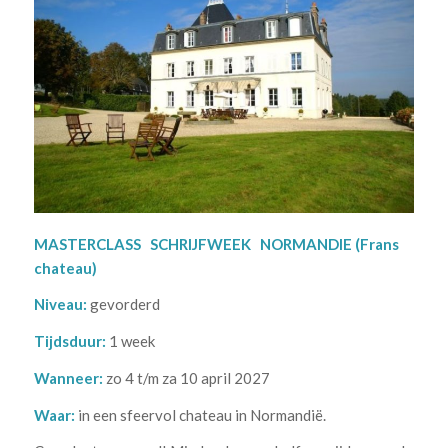
MASTERCLASS SCHRIJFWEEK NORMANDIE (Frans
chateau)
Niveau:
gevorderd
Tijdsduur:
1 week
Wanneer:
zo 4 t/m za 10 april 2027
Waar:
in een sfeervol chateau in Normandië.