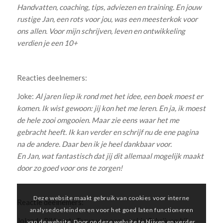
Handvatten, coaching, tips, adviezen en training.
En jouw
rustige Jan, een rots voor jou, was een meesterkok voor
ons allen. Voor mijn schrijven, leven en ontwikkeling
verdien je een 10+
Reacties deelnemers:
Joke:
Al jaren liep ik rond met het idee, een boek moest er
komen. Ik wist gewoon: jij kon het me leren. En ja, ik moest
de hele zooi omgooien. Maar zie eens waar het me
gebracht heeft. Ik kan verder en schrijf nu de ene pagina
na de andere. Daar ben ik je heel dankbaar voor.
En Jan, wat fantastisch dat jij dit allemaal mogelijk maakt
door zo goed voor ons te zorgen!
Deze website maakt gebruik van cookies voor interne
Reactie deelnemers:
analysedoeleinden en voor het goed laten functioneren
Jolanda Pikkaart:
Terug van een weekje Schrijven bij
van de website. Door op deze website te blijven en verder