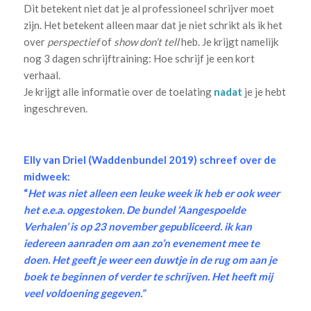
Dit betekent niet dat je al professioneel schrijver moet
zijn. Het betekent alleen maar dat je niet schrikt als ik het
over
perspectief
of
show don’t tell
heb. Je krijgt namelijk
nog 3 dagen schrijftraining: Hoe schrijf je een kort
verhaal.
Je krijgt alle informatie over de toelating
nadat
je je hebt
ingeschreven.
.
Elly van Driel (Waddenbundel 2019) schreef over de
midweek:
“
Het was niet alleen een leuke week ik heb er ook weer
het e.e.a. opgestoken. De bundel ‘Aangespoelde
Verhalen’ is op 23 november gepubliceerd. ik kan
iedereen aanraden om aan zo’n evenement mee te
doen. Het geeft je weer een duwtje in de rug om aan je
boek te beginnen of verder te schrijven. Het heeft mij
veel voldoening gegeven.”