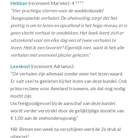
Hebban
(recensent Marieke): 4 ****
“Vier prachtige sterren voor de waddenbundel
‘Aangespoelde verhalen’. De afwisseling zorgt dat het
prettig is om te lezen en opvallend is het hoge niveau, er is
geen slecht verhaal te ontdekken. Het boek leent zich er
uitstekend voor om elke dag een of twee verhalen te
lezen. Heb ik een favoriet? Eigenlijk niet, want ik heb alle
verhalen met evenveel plezier gelezen.”
Leeskost
(recensent Adrianus):
“De verhalen zijn allemaal zonder meer het lezen waard.
Er valt veel te genieten bij het lezen van deze bundel. Ook
prima reclame voor Ameland trouwens, als dat nog nodig
mocht zijn.
Uw feelgoodgevoel bij de aanschaf van deze bundel
wordt verder verstrekt door de gelijktijdige donatie van
€ 1,00 aan de zeehondenopvang.”
NB: Binnen een week na verschijnen werd de 2e druk al
uitgezet!