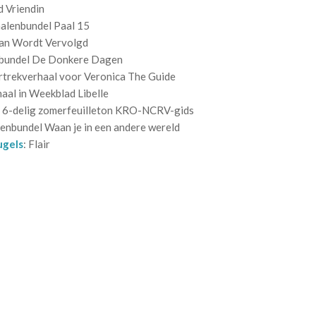
 Vriendin
halenbundel Paal 15
an Wordt Vervolgd
nbundel De Donkere Dagen
trekverhaal voor Veronica The Guide
aal in Weekblad Libelle
: 6-delig zomerfeuilleton KRO-NCRV-gids
lenbundel Waan je in een andere wereld
ugels
: Flair