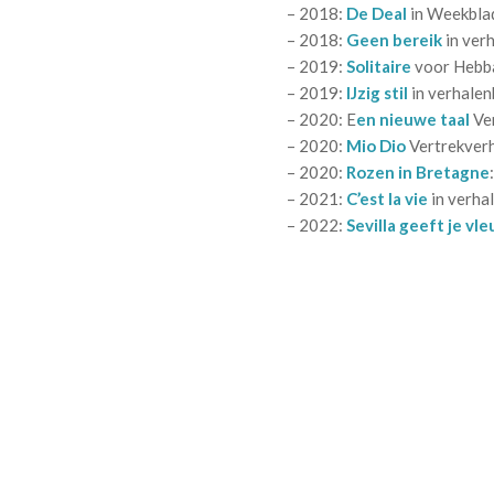
– 2018:
De Deal
in Weekblad
– 2018:
Geen bereik
in ver
– 2019:
Solitaire
voor Hebb
– 2019:
IJzig stil
in verhale
– 2020: E
en nieuwe taal
Ver
– 2020:
Mio Dio
Vertrekverh
– 2020:
Rozen in Bretagne
– 2021:
C’est la vie
in verha
– 2022:
Sevilla geeft je vle