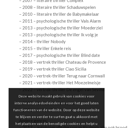
– 2007 – literaire thriller Complex
– 2008 – literaire thriller Schaduwspelen
– 2010 – literaire thriller de Babymakelaar
– 2011 – psychologische thriller Vals Alarm
– 2013 – psychologische thriller Moederziel
– 2013 – psychologische thriller Ik volg je
– 2014 – thriller Nobody
– 2015 – thriller Enkele reis
– 2017 – psychologische thriller Blind date
– 2018 – vertrek thriller Chateau de Provence
– 2019 – vertrek thriller Ciao Sicilia
– 2020 – vertrek-thriller Terug naar Cornwall
– 2021 – vertrek-thriller Het Moezelmeisje
– 2022 – vertrek-thriller De engel van Sevilla
– 2023 – thriller De lijst
Deze website maakt gebruik van cookies voor
– 2025 – thriller Modelmoord
interne analysedoeleinden en voor het goed laten
– 2026 – thriller ?
functioneren van de website. Door op deze website
te blijven en verder te surfen gaat u akkoord met
Andere genres:
het plaatsen van de benodigde cookies en helpt u
– 2017 – autobiografische roman Kruimels zijn ook brood