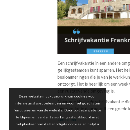
Een schrijfvakantie in een andere omge
gelijkgestemden kunt sparren. Het help
beslommeringen die je van je werk ku
ontzorgt. Het is heerlijk om een week t
een rustgevende omgeving is.
Deze website maakt gebruik van cookies voor
Maar hoe kies je de schrijfvakantie die
interne analysedoeleinden en voor het goed laten
langs zodat je daarna zelf een goede 
functioneren van de website. Door op deze website
te blijven en verder te surfen gaat u akkoord met
Lees meer
het plaatsen van de benodigde cookies en helpt u