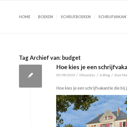
HOME
BOEKEN
SCHRIJFBOEKEN
SCHRIJFVAKAN
Tag Archief van:
budget
Hoe kies je een schrijfvakan
/
/
/
05/09/2019
0 Reacties
in
Blog
door
Ma
Hoe kies je een schrijfvakantie die bij 