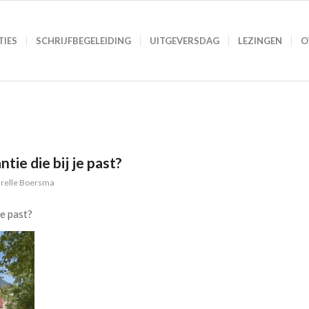
TIES
SCHRIJFBEGELEIDING
UITGEVERSDAG
LEZINGEN
O
tie die bij je past?
relle Boersma
je past?