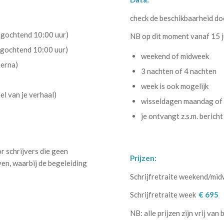
check de beschikbaarheid d
agochtend 10:00 uur)
NB op dit moment vanaf 15 ju
agochtend 10:00 uur)
weekend of midweek
 erna)
3 nachten of 4 nachten
week is ook mogelijk
el van je verhaal)
wisseldagen maandag of 
je ontvangt z.s.m. bericht
.
r schrijvers die geen
Prijzen:
jven, waarbij de begeleiding
Schrijfretraite weekend/mi
Schrijfretraite week
€ 695
NB: alle prijzen zijn vrij van