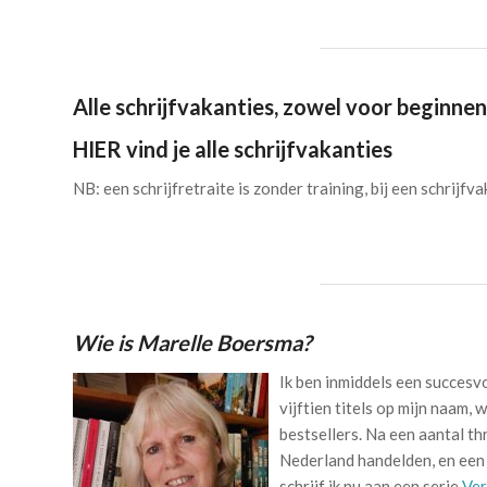
Alle schrijfvakanties, zowel voor beginne
HIER vind je alle schrijfvakanties
NB: een schrijfretraite is zonder training, bij een schrijf
Wie is Marelle Boersma?
Ik ben inmiddels een succesv
vijftien titels op mijn naam,
bestsellers. Na een aantal th
Nederland handelden, en een
schrijf ik nu aan een serie
Ver