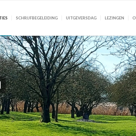
TIES
SCHRIJFBEGELEIDING
UITGEVERSDAG
LEZINGEN
O
l