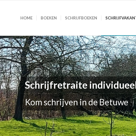
HOME
BOEKEN
SCHRIJFBOEKEN
SCHRIJFVAKAN
Schrijfretraite individuee
Kom schrijven in de Betuwe