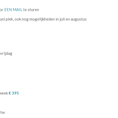
oor
EEN MAIL
te sturen
ni plek, ook nog mogelijkheden in juli en augustus
vrijdag
dweek
€ 395
 btw