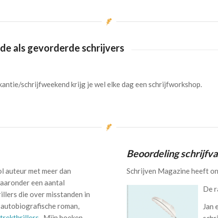
nde als gevorderde schrijvers
vakantie/schrijfweekend krijg je wel elke dag een schrijfworkshop.
Beoordeling schrijfv
ol auteur met meer dan
Schrijven Magazine heeft on
 waaronder een aantal
De r
rillers die over misstanden in
 autobiografische roman,
Jan 
trekthrillers
. Mijn boeken