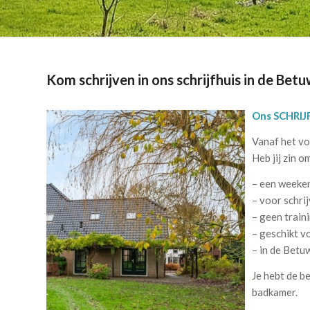
Kom schrijven in ons schrijfhuis in de Bet
Ons SCHRIJ
Vanaf het vo
Heb jij zin 
– een weeke
– voor schri
– geen traini
– geschikt v
– in de Betu
Je hebt de b
badkamer.