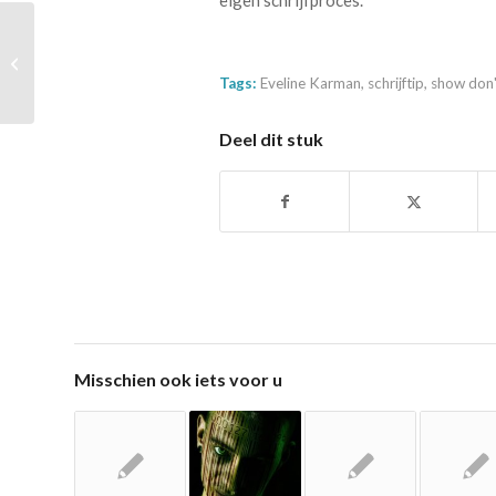
eigen schrijfproces.
Hoe kies je een schrijfvakantie die bij
je past?
Tags:
Eveline Karman
,
schrijftip
,
show don't
Deel dit stuk
Misschien ook iets voor u