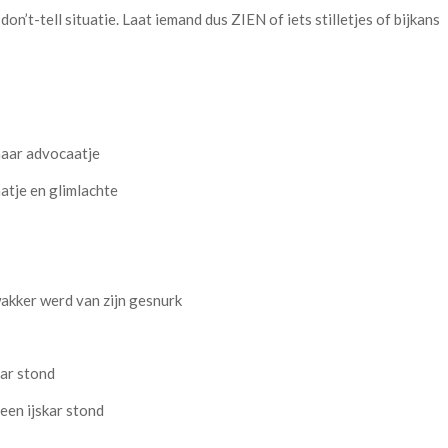
’t-tell situatie. Laat iemand dus ZIEN of iets stilletjes of bijkans
haar advocaatje
atje en glimlachte
wakker werd van zijn gesnurk
kar stond
een ijskar stond