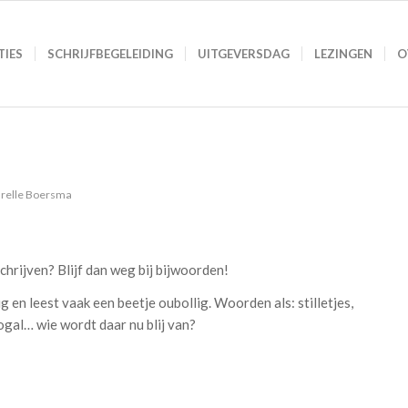
TIES
SCHRIJFBEGELEIDING
UITGEVERSDAG
LEZINGEN
O
relle Boersma
schrijven? Blijf dan weg bij bijwoorden!
 en leest vaak een beetje oubollig. Woorden als: stilletjes,
nogal… wie wordt daar nu blij van?