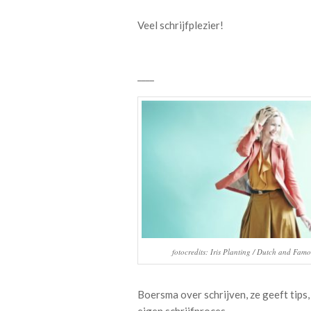
Veel schrijfplezier!
____
fotocredits: Iris Planting / Dutch and Fam
Boersma over schrijven, ze geeft tips