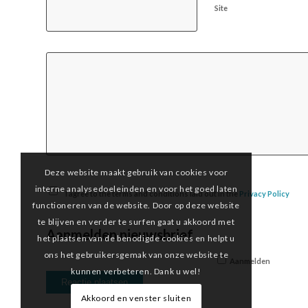
Site
Deze website maakt gebruik van cookies voor
interne analysedoeleinden en voor het goed laten
I agree to the terms and conditions laid out in the
Privacy Policy
functioneren van de website. Door op deze website
te blijven en verder te surfen gaat u akkoord met
Aanmelden nieuwsbrief
het plaatsen van de benodigde cookies en helpt u
ons het gebruikersgemak van onze website te
Aanmelden
kunnen verbeteren. Dank u wel!
Akkoord en venster sluiten