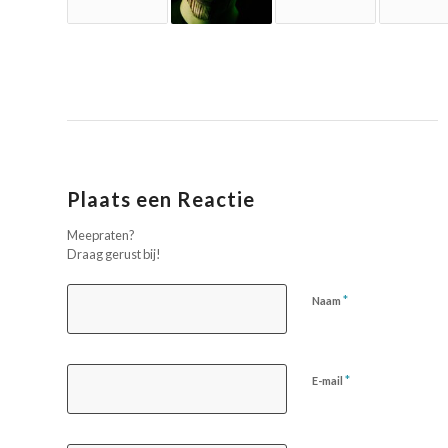
Plaats een Reactie
Meepraten?
Draag gerust bij!
*
Naam
*
E-mail