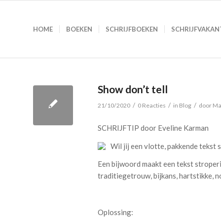
HOME
BOEKEN
SCHRIJFBOEKEN
SCHRIJFVAKAN
Show don’t tell
/
/
/
21/10/2020
0 Reacties
in
Blog
door
Ma
SCHRIJFTIP door Eveline Karman
Wil jij een vlotte, pakkende tekst 
Een bijwoord maakt een tekst stroperig
traditiegetrouw, bijkans, hartstikke, 
Oplossing: