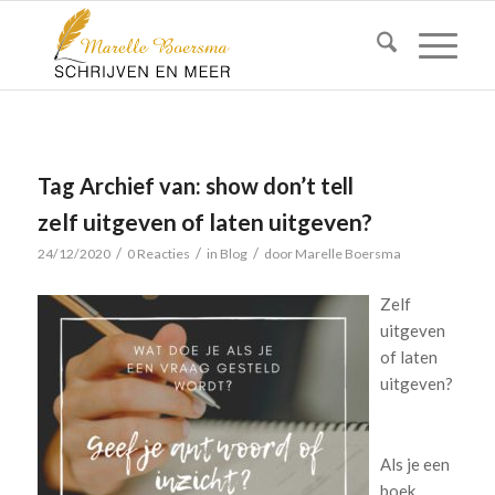
Tag Archief van:
show don’t tell
zelf uitgeven of laten uitgeven?
/
/
/
24/12/2020
0 Reacties
in
Blog
door
Marelle Boersma
Zelf
uitgeven
of laten
uitgeven?
Als je een
boek