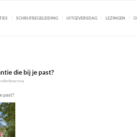
TIES
SCHRIJFBEGELEIDING
UITGEVERSDAG
LEZINGEN
O
tie die bij je past?
relle Boersma
je past?