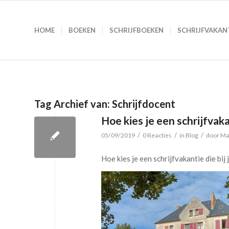
HOME
BOEKEN
SCHRIJFBOEKEN
SCHRIJFVAKAN
Tag Archief van:
Schrijfdocent
Hoe kies je een schrijfvakan
/
/
/
05/09/2019
0 Reacties
in
Blog
door
Ma
Hoe kies je een schrijfvakantie die bij 