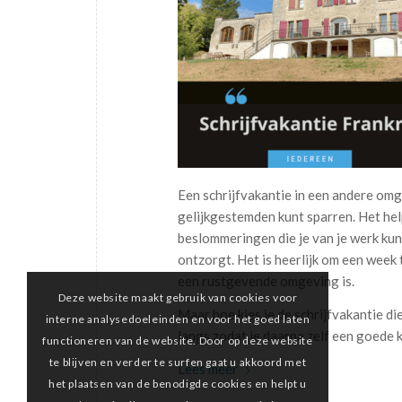
Een schrijfvakantie in een andere omge
gelijkgestemden kunt sparren. Het help
beslommeringen die je van je werk ku
ontzorgt. Het is heerlijk om een week t
een rustgevende omgeving is.
Deze website maakt gebruik van cookies voor
Maar hoe kies je de schrijfvakantie die
interne analysedoeleinden en voor het goed laten
langs zodat je daarna zelf een goede 
functioneren van de website. Door op deze website
te blijven en verder te surfen gaat u akkoord met
Lees meer
het plaatsen van de benodigde cookies en helpt u