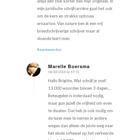
altijd een stuk korter dan mijn origineel. In
mijn juridische schrijfcarrière gaat het ook
om de kern en strakke opbouw
ernaartoe. Van nature ben ik een vrij
breedschrijverige schrijver maar al
doende leert men.
Beantwoorden
Marelle Boersma
06/03/2018 op 19:53
zegt:
Hallo Brigitte, Wat schrijf je snel!
13.000 woorden binnen 3 dagen…
Beteugelen is inderdaad nodig,
maar gun jezelf de vrijheid om even
te dwalen. Dat heb je ook nodig om
de lezer mee te nemen in andere
wegen dan alleen de juiste weg naar
het einde (oftewel op het verkeerde