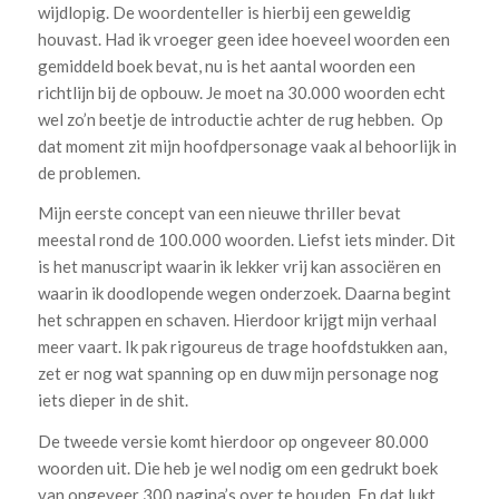
wijdlopig. De woordenteller is hierbij een geweldig
houvast. Had ik vroeger geen idee hoeveel woorden een
gemiddeld boek bevat, nu is het aantal woorden een
richtlijn bij de opbouw. Je moet na 30.000 woorden echt
wel zo’n beetje de introductie achter de rug hebben. Op
dat moment zit mijn hoofdpersonage vaak al behoorlijk in
de problemen.
Mijn eerste concept van een nieuwe thriller bevat
meestal rond de 100.000 woorden. Liefst iets minder. Dit
is het manuscript waarin ik lekker vrij kan associëren en
waarin ik doodlopende wegen onderzoek. Daarna begint
het schrappen en schaven. Hierdoor krijgt mijn verhaal
meer vaart. Ik pak rigoureus de trage hoofdstukken aan,
zet er nog wat spanning op en duw mijn personage nog
iets dieper in de shit.
De tweede versie komt hierdoor op ongeveer 80.000
woorden uit. Die heb je wel nodig om een gedrukt boek
van ongeveer 300 pagina’s over te houden. En dat lukt.