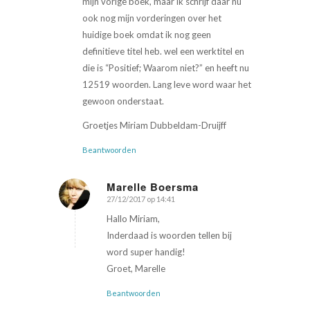
mijn vorige boek, maar ik schrijf daar nu
ook nog mijn vorderingen over het
huidige boek omdat ik nog geen
definitieve titel heb. wel een werktitel en
die is “Positief; Waarom niet?” en heeft nu
12519 woorden. Lang leve word waar het
gewoon onderstaat.
Groetjes Miriam Dubbeldam-Druijff
Beantwoorden
Marelle Boersma
27/12/2017 op 14:41
zegt:
Hallo Miriam,
Inderdaad is woorden tellen bij
word super handig!
Groet, Marelle
Beantwoorden