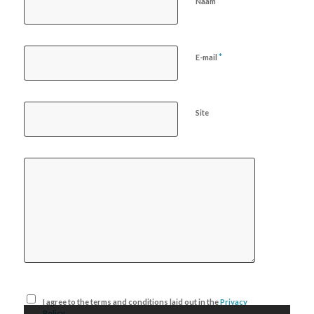
*
Naam
*
E-mail
Site
I agree to the terms and conditions laid out in the
Privacy
Policy