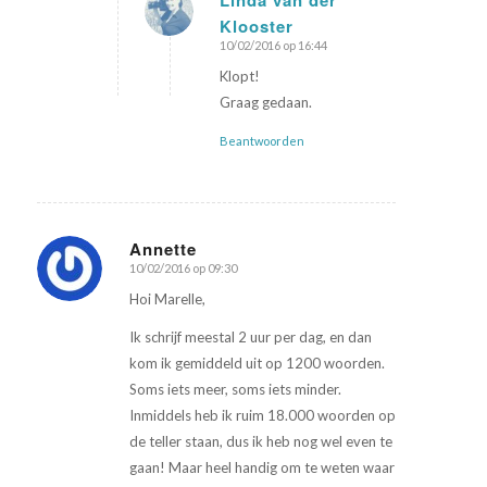
Klooster
zegt:
10/02/2016 op 16:44
Klopt!
Graag gedaan.
Beantwoorden
Annette
10/02/2016 op 09:30
zegt:
Hoi Marelle,
Ik schrijf meestal 2 uur per dag, en dan
kom ik gemiddeld uit op 1200 woorden.
Soms iets meer, soms iets minder.
Inmiddels heb ik ruim 18.000 woorden op
de teller staan, dus ik heb nog wel even te
gaan! Maar heel handig om te weten waar