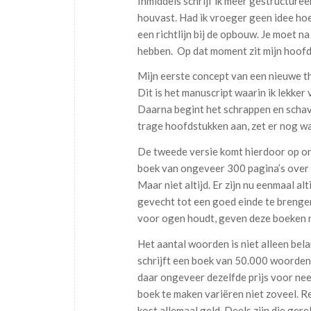
Inmiddels schrijf ik meer gestructuree
houvast. Had ik vroeger geen idee ho
een richtlijn bij de opbouw. Je moet n
hebben. Op dat moment zit mijn hoofd
Mijn eerste concept van een nieuwe th
Dit is het manuscript waarin ik lekke
Daarna begint het schrappen en schave
trage hoofdstukken aan, zet er nog wa
De tweede versie komt hierdoor op on
boek van ongeveer 300 pagina’s over t
Maar niet altijd. Er zijn nu eenmaal a
gevecht tot een goed einde te brengen
voor ogen houdt, geven deze boeken n
Het aantal woorden is niet alleen belan
schrijft een boek van 50.000 woorden,
daar ongeveer dezelfde prijs voor nee
boek te maken variëren niet zoveel. Re
kost allemaal geld. Deels zijn die ger