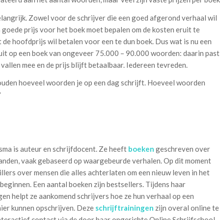
langrijk. Zowel voor de schrijver die een goed afgerond verhaal wil
en goede prijs voor het boek moet bepalen om de kosten eruit te
iet de hoofdprijs wil betalen voor een te dun boek. Dus wat is nu een
uit op een boek van ongeveer 75.000 – 90.000 woorden: daarin past
allen mee en de prijs blijft betaalbaar. Iedereen tevreden.
e houden hoeveel woorden je op een dag schrijft. Hoeveel woorden
?
ma is auteur en schrijfdocent. Ze heeft
boeken
geschreven over
tanden, vaak gebaseerd op waargebeurde verhalen. Op dit moment
rillers over mensen die alles achterlaten om een nieuw leven in het
 beginnen. Een aantal boeken zijn bestsellers. Tijdens haar
ngen helpt ze aankomend schrijvers hoe ze hun verhaal op een
ier kunnen opschrijven. Deze
schrijftrainingen
zijn overal online te
nteractief contact via de door haar opgerichte Online Schrijfschool.