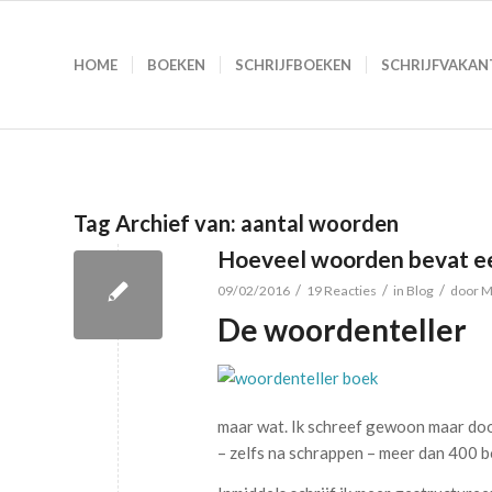
HOME
BOEKEN
SCHRIJFBOEKEN
SCHRIJFVAKAN
Tag Archief van:
aantal woorden
Hoeveel woorden bevat e
/
/
/
09/02/2016
19 Reacties
in
Blog
door
M
De woordenteller
maar wat. Ik schreef gewoon maar door
– zelfs na schrappen – meer dan 400 b