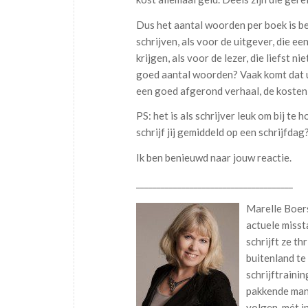
Dus het aantal woorden per boek is be
schrijven, als voor de uitgever, die e
krijgen, als voor de lezer, die liefst n
goed aantal woorden? Vaak komt dat 
een goed afgerond verhaal, de kosten v
PS: het is als schrijver leuk om bij t
schrijf jij gemiddeld op een schrijfdag
Ik ben benieuwd naar jouw reactie.
______________________________________
Marelle Boers
actuele miss
schrijft ze th
buitenland te
schrijftraini
pakkende man
volgen, mét i