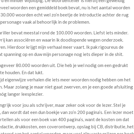
rd en minder wijdlopig. De woordenteller is hierbij een geweldig
eveel woorden een gemiddeld boek bevat, nu is het aantal woorden
a 30.000 woorden echt wel zo’n beetje de introductie achter de rug
personage vaak al behoorlijk in de problemen.
riller bevat meestal rond de 100.000 woorden. Liefst iets minder.
r vrij kan associëren en waarin ik doodlopende wegen onderzoek.
n. Hierdoor krijgt mijn verhaal meer vaart. Ik pak rigoureus de
t spanning op en duw mijn personage nog iets dieper in de shit.
geveer 80.000 woorden uit. Die heb je wel nodig om een gedrukt
e houden. En dat lukt.
ltijd eigenwijze verhalen die iets meer woorden nodig hebben om het
. Maar zolang je maar niet gaat zwerven, en je een goede afsluiting
óg langer leesplezier.
grijk voor jou als schrijver, maar zeker ook voor de lezer. Stel je
 dan wordt dat een dun boekje van zo’n 200 pagina’s. Een lezer moet
rtellen als voor een boek van 400 pagina’s, want de kosten om dat
dactie, drukkosten, een coverontwerp, opslag bij CB, distributie, het
elateerd aan het aantal woorden, maar veel zijn vaste prijzen per boek