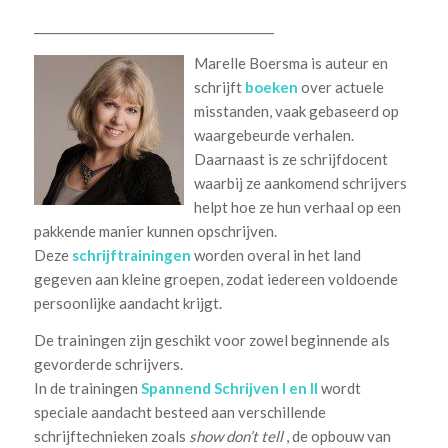
________________________________________
Marelle Boersma is auteur en
schrijft
boeken
over actuele
misstanden, vaak gebaseerd op
waargebeurde verhalen.
Daarnaast is ze schrijfdocent
waarbij ze aankomend schrijvers
helpt hoe ze hun verhaal op een
pakkende manier kunnen opschrijven.
Deze
schrijftrainingen
worden overal in het land
gegeven aan kleine groepen, zodat iedereen voldoende
persoonlijke aandacht krijgt.
De trainingen zijn geschikt voor zowel beginnende als
gevorderde schrijvers.
In de trainingen
Spannend Schrijven I en II
wordt
speciale aandacht besteed aan verschillende
schrijftechnieken zoals
show don’t tell
, de opbouw van