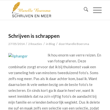
Schrijven is schrappen
/
/
/
27/05/2014
2 Reacties
in
Blog
door
Marelle Boersma
Ik hou enorm van verre reizen. En
van fotograferen. Deze
combinatie zorgt ervoor dat ik bij thuiskomst vaak een
verzameling heb van minstens tweeduizend foto’s. Soms
zelfs nog meer. Pas als ik daar achter kom, baal ik. Want
daarna ben ik vele weken bezig om de beste foto’s te
selecteren. En sinds kort ga ik daarin heel ver, want ik
weet inmiddels dat na zo’n vijftig foto’s de aandacht bij
mijn familie en vrienden behoorlijk weglekt. Dus ik delete
me suf en maak zelfs een selectie van een selectie, zodat