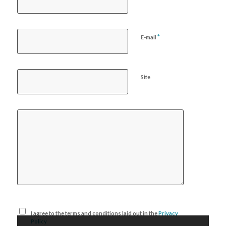
*
E-mail
Site
I agree to the terms and conditions laid out in the
Privacy
Policy