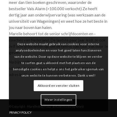
meer dan tien boeken geschreven, waaronder de
bestseller Vals Alarm (>100.000 verkocht) Ze heeft
dertig jaar aan onderwijservaring (was werkzaam aan de
universiteit van Wageningen) en weet hoe ze het beste in
jou naar boven kan halen.
Marelle behoort tot de senior schrijfdocenten en -
coaches van Nederland. De laatste paar jaar leidt ze ook
Deze website maakt gebruik van cookies voor interne
zelf schrijfdocenten op, om de kennis van haar vak door te
analysedoeleinden en voor het goed laten functioneren
geven.
van de website. Door op deze website te blijven en verder
Na bijna acht jaar ervaring in het organiseren van
te surfen gaat u akkoord met het plaatsen van de
schrijfvakanties, weet je dat je bij haar aan het goede
benodigde cookies en helpt u ons het gebruikersgemak van
adres bent voor een week vol inspiratie.
onze website te kunnen verbeteren. Dank u wel!
Akkoord en venster sluiten
Meer instellingen
© Copyright -
Marelle Boersma
-
Enfold Theme by Kriesi
PRIVACY POLICY