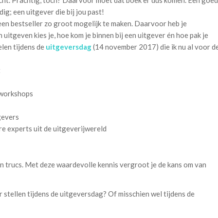
ocht. Prachtig, toch? Daarvoor moet dat boek er dus komen. Een goed
ig; een uitgever die bij jou past!
 een bestseller zo groot mogelijk te maken. Daarvoor heb je
uitgeven kies je, hoe kom je binnen bij een uitgever én hoe pak je
elen tijdens de
uitgeversdag
(14 november 2017) die ik nu al voor d
t
 workshops
gevers
re experts uit de uitgeverijwereld
n trucs. Met deze waardevolle kennis vergroot je de kans om van
r stellen tijdens de uitgeversdag? Of misschien wel tijdens de