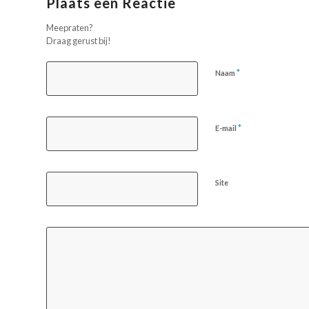
Plaats een Reactie
Meepraten?
Draag gerust bij!
*
Naam
*
E-mail
Site