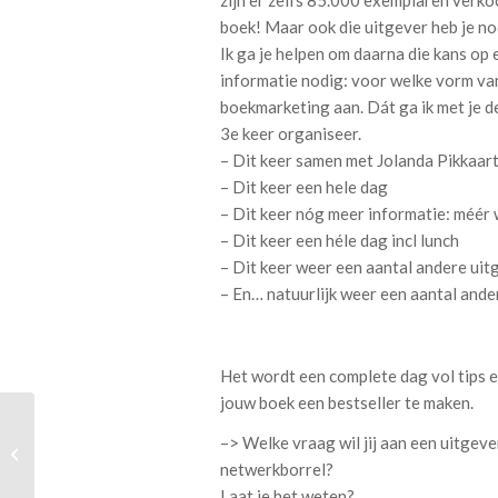
zijn er zelfs 85.000 exemplaren verk
boek! Maar ook die uitgever heb je nod
Ik ga je helpen om daarna die kans op
informatie nodig: voor welke vorm van 
boekmarketing aan. Dát ga ik met je d
3e keer organiseer.
– Dit keer samen met Jolanda Pikkaar
– Dit keer een hele dag
– Dit keer nóg meer informatie: méér
– Dit keer een héle dag incl lunch
– Dit keer weer een aantal andere uit
– En… natuurlijk weer een aantal ande
Het wordt een complete dag vol tips e
jouw boek een bestseller te maken.
–> Welke vraag wil jij aan een uitgeve
De kracht van RUST
netwerkborrel?
Laat je het weten?