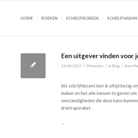
HOME
BOEKEN
SCHRIJFBOEKEN
SCHRIJFVAKAN
Een uitgever vinden voor 
/
/
/
13/06/2017
0 Reacties
in
Blog
door
Ma
Als schrijfdocent ben ik altijd bezig o
maken en het alle kansen te geven om 
omstandigheden die deze kans kunnen ve
drietrapsraket.
.