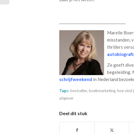
_____________________________________
Marelle Boers
misstanden, v
thrillers ver
autobiograf
Ze geeft div
begeleiding. 
schrijfweekend
in Nederland bezoek
Tags:
bestseller
,
boekmarketing
,
hoe vind 
uitgever
Deel dit stuk