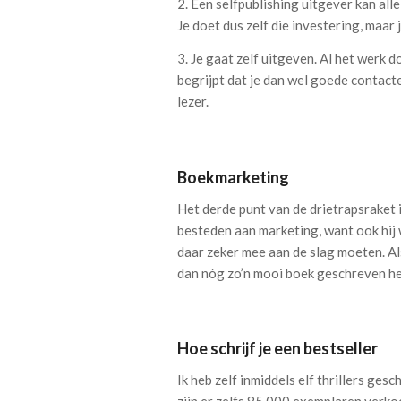
2. Een selfpublishing uitgever kan all
Je doet dus zelf die investering, maar 
3. Je gaat zelf uitgeven. Al het werk do
begrijpt dat je dan wel goede contact
lezer.
Boekmarketing
Het derde punt van de drietrapsraket 
besteden aan marketing, want ook hij w
daar zeker mee aan de slag moeten. Al
dan nóg zo’n mooi boek geschreven he
Hoe schrijf je een bestseller
Ik heb zelf inmiddels elf thrillers ge