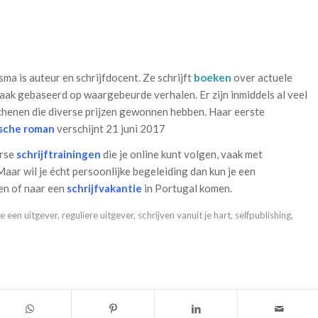
ma is auteur en schrijfdocent. Ze schrijft
boeken
over actuele
aak gebaseerd op waargebeurde verhalen. Er zijn inmiddels al veel
schenen die diverse prijzen gewonnen hebben. Haar eerste
ische roman
verschijnt 21 juni 2017
erse
schrijftrainingen
die je online kunt volgen, vaak met
Maar wil je écht persoonlijke begeleiding dan kun je een
en of naar een
schrijfvakantie
in Portugal komen.
je een uitgever
,
reguliere uitgever
,
schrijven vanuit je hart
,
selfpublishing
,