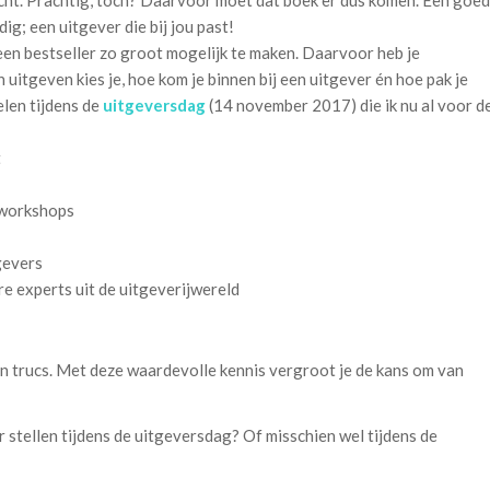
ocht. Prachtig, toch? Daarvoor moet dat boek er dus komen. Een goed
ig; een uitgever die bij jou past!
 een bestseller zo groot mogelijk te maken. Daarvoor heb je
uitgeven kies je, hoe kom je binnen bij een uitgever én hoe pak je
elen tijdens de
uitgeversdag
(14 november 2017) die ik nu al voor d
t
 workshops
gevers
re experts uit de uitgeverijwereld
n trucs. Met deze waardevolle kennis vergroot je de kans om van
r stellen tijdens de uitgeversdag? Of misschien wel tijdens de