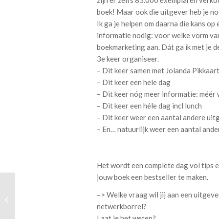
zijn er zelfs 85.000 exemplaren verk
boek! Maar ook die uitgever heb je nod
Ik ga je helpen om daarna die kans op
informatie nodig: voor welke vorm van 
boekmarketing aan. Dát ga ik met je d
3e keer organiseer.
– Dit keer samen met Jolanda Pikkaar
– Dit keer een hele dag
– Dit keer nóg meer informatie: méér
– Dit keer een héle dag incl lunch
– Dit keer weer een aantal andere uit
– En… natuurlijk weer een aantal ande
Het wordt een complete dag vol tips e
jouw boek een bestseller te maken.
–> Welke vraag wil jij aan een uitgeve
De kracht van RUST
netwerkborrel?
Laat je het weten?