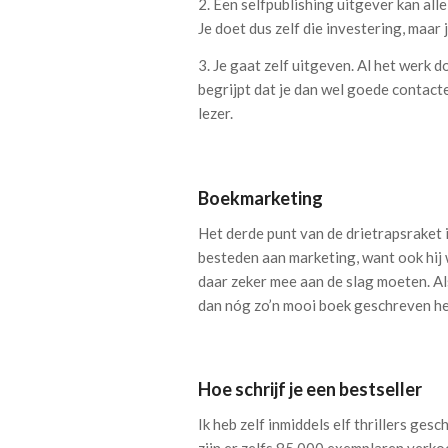
2. Een selfpublishing uitgever kan all
Je doet dus zelf die investering, maar 
3. Je gaat zelf uitgeven. Al het werk do
begrijpt dat je dan wel goede contact
lezer.
Boekmarketing
Het derde punt van de drietrapsraket 
besteden aan marketing, want ook hij w
daar zeker mee aan de slag moeten. Al
dan nóg zo’n mooi boek geschreven he
Hoe schrijf je een bestseller
Ik heb zelf inmiddels elf thrillers ge