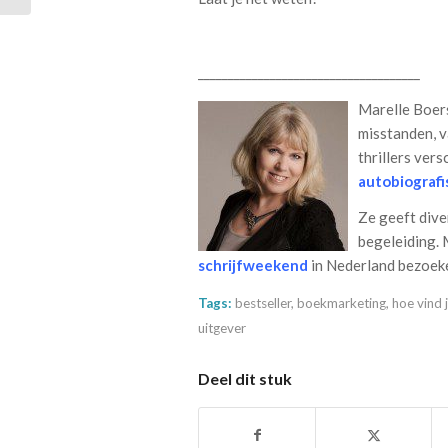
_____________________________________
Marelle Boers
misstanden, v
thrillers ver
autobiograf
Ze geeft div
begeleiding. 
schrijfweekend
in Nederland bezoek
Tags:
bestseller
,
boekmarketing
,
hoe vind 
uitgever
Deel dit stuk