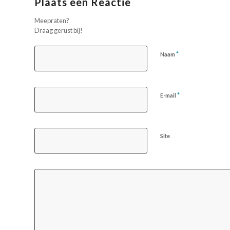
Plaats een Reactie
Meepraten?
Draag gerust bij!
*
Naam
*
E-mail
Site