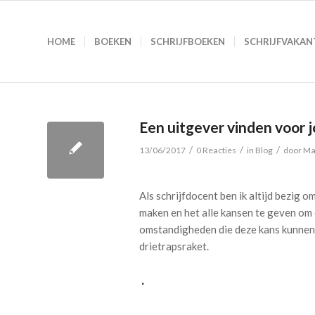
HOME
BOEKEN
SCHRIJFBOEKEN
SCHRIJFVAKAN
Een uitgever vinden voor 
/
/
/
13/06/2017
0 Reacties
in
Blog
door
Ma
Als schrijfdocent ben ik altijd bezig o
maken en het alle kansen te geven om 
omstandigheden die deze kans kunnen ve
drietrapsraket.
.