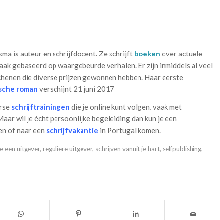
ma is auteur en schrijfdocent. Ze schrijft
boeken
over actuele
aak gebaseerd op waargebeurde verhalen. Er zijn inmiddels al veel
schenen die diverse prijzen gewonnen hebben. Haar eerste
ische roman
verschijnt 21 juni 2017
erse
schrijftrainingen
die je online kunt volgen, vaak met
Maar wil je écht persoonlijke begeleiding dan kun je een
en of naar een
schrijfvakantie
in Portugal komen.
je een uitgever
,
reguliere uitgever
,
schrijven vanuit je hart
,
selfpublishing
,