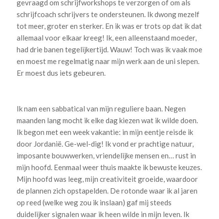
gevraagd om schrijfworkshops te verzorgen of om als
schrijfcoach schrijvers te ondersteunen. Ik dwong mezelf
tot meer, groter en sterker. En ik was er trots op dat ik dat
allemaal voor elkaar kreeg! Ik, een alleenstaand moeder,
had drie banen tegelijkertijd. Wauw! Toch was ik vaak moe
en moest me regelmatig naar mijn werk aan de uni slepen.
Er moest dus iets gebeuren.
Ik nam een sabbatical van mijn reguliere baan. Negen
maanden lang mocht ik elke dag kiezen wat ik wilde doen.
Ik begon met een week vakantie: in mijn eentje reisde ik
door Jordanië. Ge-wel-dig! Ik vond er prachtige natuur,
imposante bouwwerken, vriendelijke mensen en… rust in
mijn hoofd. Eenmaal weer thuis maakte ik bewuste keuzes.
Mijn hoofd was leeg, mijn creativiteit groeide, waardoor
de plannen zich opstapelden. De rotonde waar ik al jaren
op reed (welke weg zou ik inslaan) gaf mij steeds
duidelijker signalen waar ik heen wilde in mijn leven. Ik