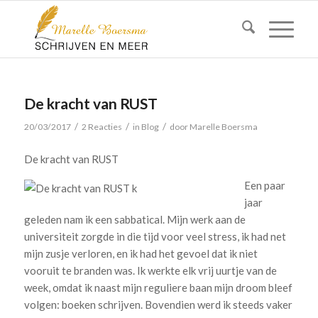
De kracht van RUST
/
/
/
20/03/2017
2 Reacties
in
Blog
door
Marelle Boersma
De kracht van RUST
Een paar
jaar
geleden nam ik een sabbatical. Mijn werk aan de
universiteit zorgde in die tijd voor veel stress, ik had net
mijn zusje verloren, en ik had het gevoel dat ik niet
vooruit te branden was. Ik werkte elk vrij uurtje van de
week, omdat ik naast mijn reguliere baan mijn droom bleef
volgen: boeken schrijven. Bovendien werd ik steeds vaker