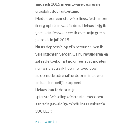
sinds juli 2015 in een zware depressie
uitgelokt door uitputting.
Mede door een stofwisselingsziekte moet
ik erg opletten wat ik doe . Helaas krijg ik
geen seintjes wanneer ik over mijn grens
ga zoals in juli 2015.
Nu us depressie op zijn retour en ben ik
vele inzichten verder. Ga nu revalideren en
zal in de toekomst nog meer rust moeten
nemen juist als ik heel me goed voel
stroomt de adrenaline door mijn aderen
en kan ik moeilijk stoppen!
Helaas kan ik door mijn
spierstofwisselingsziekte niet meedoen
aan zo’n geweldige mindfulness vakantie .
SUCCES!!
Beantwoorden