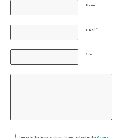
*
Naam
*
E-mail
Site
I agree to the terms and conditions laid out in the
Privacy