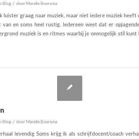
/
in
Blog
door
Marelle Boersma
k luister graag naar muziek, maar niet iedere muziek heeft
k van en soms heel rustig. Iedereen weet dat er opjagende r
rgrond muziek is en ritmes waarbij je onmogelijk stil kunt
en
/
in
Blog
door
Marelle Boersma
haal levendig Soms krijg ik als schrijfdocent/coach verh