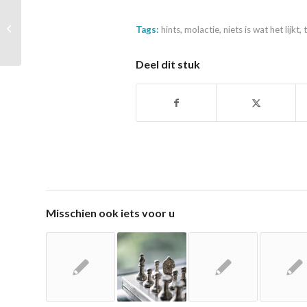
Schrijfcursus: welke
Tags:
hints
,
molactie
,
niets is wat het lijkt
,
training zoek jij?
Deel dit stuk
Misschien ook iets voor u