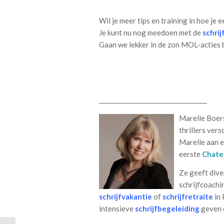
Wil je meer tips en training in hoe je e
Je kunt nu nog meedoen met de
schrij
Gaan we lekker in de zon MOL-acties 
____________________________________
Marelle Boers
thrillers ver
Marelle aan e
eerste
Chate
Ze geeft div
schrijfcoachi
schrijfvakantie
of
schrijfretraite
in
intensieve
schrijfbegeleiding
geven 