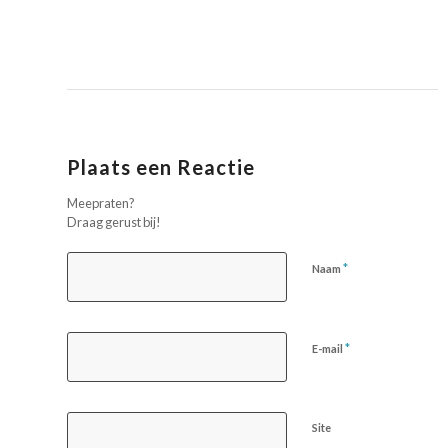
Plaats een Reactie
Meepraten?
Draag gerust bij!
*
Naam
*
E-mail
Site