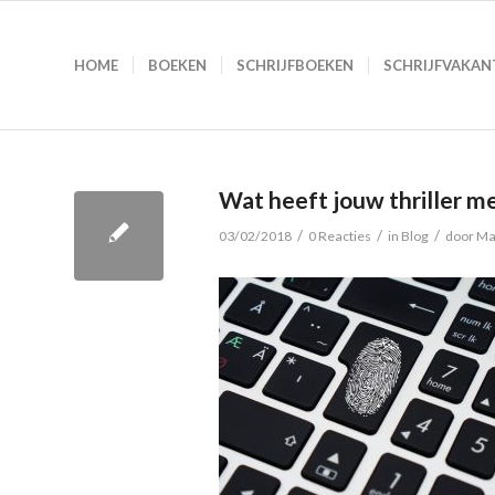
HOME
BOEKEN
SCHRIJFBOEKEN
SCHRIJFVAKAN
Wat heeft jouw thriller m
/
/
/
03/02/2018
0 Reacties
in
Blog
door
Ma