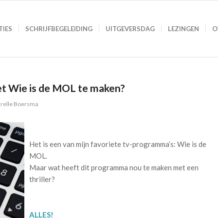
TIES
SCHRIJFBEGELEIDING
UITGEVERSDAG
LEZINGEN
O
et Wie is de MOL te maken?
relle Boersma
Het is een van mijn favoriete tv-programma’s: Wie is de
MOL.
Maar wat heeft dit programma nou te maken met een
thriller?
ALLES!