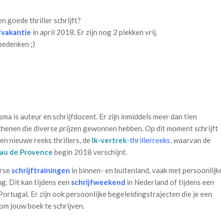
en goede thriller schrijft?
fvakantie
in april 2018. Er zijn nog 2 plekken vrij.
bedenken ;)
ma is auteur en schrijfdocent. Er zijn inmiddels meer dan tien
schenen die diverse prijzen gewonnen hebben. Op dit moment schrijft
en nieuwe reeks thrillers, de
Ik-vertrek
-thrillerreeks,
waarvan de
au de Provence
begin 2018 verschijnt.
erse
schrijftrainingen
in binnen- en buitenland, vaak met persoonlijk
ng. Dit kan tijdens een
schrijfweekend
in Nederland of tijdens een
 Portugal. Er zijn ook persoonlijke begeleidingstrajecten die je een
om jouw boek te schrijven.