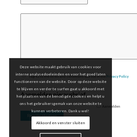
Deze website maakt gebruik van cookies voor
interne analysedoeleinden en voor het goed laten
I agree to the terms and conditions laid out in the
Privacy Policy
functioneren van de website. Door op deze website
te blijven en verder te surfen gaat u akkoord met
Aanmelden nieuwsbrief
het plaatsen van de benodigde cookies en helpt u
ons het gebruikersgemak van onze website te
Aanmelden
kunnen verbeteren. Dank u wel!
Akkoord en venster sluiten