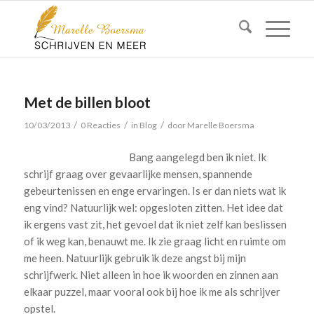
Met de billen bloot
/
/
/
10/03/2013
0 Reacties
in
Blog
door
Marelle Boersma
Bang aangelegd ben ik niet. Ik
schrijf graag over gevaarlijke mensen, spannende
gebeurtenissen en enge ervaringen. Is er dan niets wat ik
eng vind? Natuurlijk wel: opgesloten zitten. Het idee dat
ik ergens vast zit, het gevoel dat ik niet zelf kan beslissen
of ik weg kan, benauwt me. Ik zie graag licht en ruimte om
me heen. Natuurlijk gebruik ik deze angst bij mijn
schrijfwerk. Niet alleen in hoe ik woorden en zinnen aan
elkaar puzzel, maar vooral ook bij hoe ik me als schrijver
opstel.