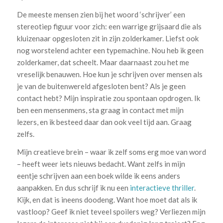
De meeste mensen zien bij het woord ‘schrijver’ een
stereotiep figuur voor zich: een warrige grijsaard die als
kluizenaar opgesloten zit in zijn zolderkamer. Liefst ook
nog worstelend achter een typemachine. Nou heb ik geen
zolderkamer, dat scheelt. Maar daarnaast zou het me
vreselijk benauwen. Hoe kun je schrijven over mensen als
je van de buitenwereld afgesloten bent? Als je geen
contact hebt? Mijn inspiratie zou spontaan opdrogen. Ik
ben een mensenmens, sta graag in contact met mijn
lezers, en ik besteed daar dan ook veel tijd aan. Graag
zelfs.
Mijn creatieve brein – waar ik zelf soms erg moe van word
– heeft weer iets nieuws bedacht. Want zelfs in mijn
eentje schrijven aan een boek wilde ik eens anders
aanpakken. En dus schrijf ik nu een
interactieve thriller
.
Kijk, en dat is ineens doodeng. Want hoe moet dat als ik
vastloop? Geef ik niet teveel spoilers weg? Verliezen mijn