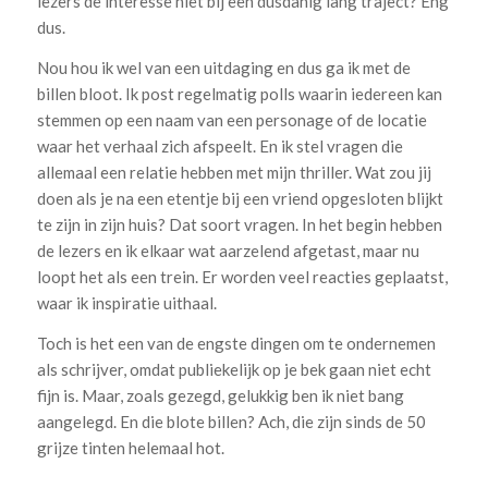
lezers de interesse niet bij een dusdanig lang traject? Eng
dus.
Nou hou ik wel van een uitdaging en dus ga ik met de
billen bloot. Ik post regelmatig polls waarin iedereen kan
stemmen op een naam van een personage of de locatie
waar het verhaal zich afspeelt. En ik stel vragen die
allemaal een relatie hebben met mijn thriller. Wat zou jij
doen als je na een etentje bij een vriend opgesloten blijkt
te zijn in zijn huis? Dat soort vragen. In het begin hebben
de lezers en ik elkaar wat aarzelend afgetast, maar nu
loopt het als een trein. Er worden veel reacties geplaatst,
waar ik inspiratie uithaal.
Toch is het een van de engste dingen om te ondernemen
als schrijver, omdat publiekelijk op je bek gaan niet echt
fijn is. Maar, zoals gezegd, gelukkig ben ik niet bang
aangelegd. En die blote billen? Ach, die zijn sinds de 50
grijze tinten helemaal hot.