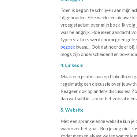
Toen ik begon te schrijven aan mijn ac
bijgehouden. Elke week een nieuwe blog
vroeg stadium over mijn boek ‘Ik volg 
was belangrijk. Hoe meer aandacht voo
typen stalkers werd enorm goed gele
bezoek
kwam… Ook dat hoorde er bij. Du
blogs zijn onderscheidend en bovendie
4. LinkedIn
Maak een profiel aan op LinkedIn en g
regelmatig een discussie over jouw th
Reageer ook op andere discussies! Zor
dan wel subtiel, zodat het vooral nie
5. Website
Met een sprankelende website kun je o
waarover het gaat. Ben je nog niet zov
zodat mensen alvast weten wat ze kun