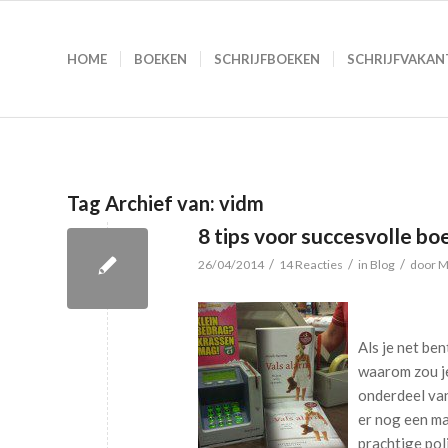
HOME
BOEKEN
SCHRIJFBOEKEN
SCHRIJFVAKAN
Tag Archief van:
vidm
8 tips voor succesvolle b
/
/
/
26/04/2014
14 Reacties
in
Blog
door
M
Als je net be
waarom zou je
onderdeel van
er nog een ma
prachtige pol