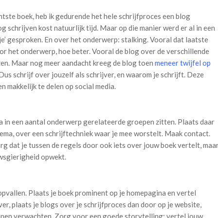
htste boek, heb ik gedurende het hele schrijfproces een blog
 schrijven kost natuurlijk tijd. Maar op die manier werd er al in een
je’ gesproken. En over het onderwerp: stalking. Vooral dat laatste
r het onderwerp, hoe beter. Vooral de blog over de verschillende
zen. Maar nog meer aandacht kreeg de blog toen
meneer twijfel op
s schrijf over jouzelf als schrijver, en waarom je schrijft. Deze
n makkelijk te delen op social media.
a in een aantal onderwerp gerelateerde groepen zitten. Plaats daar
ema, over een schrijftechniek waar je mee worstelt. Maak contact.
g dat je tussen de regels door ook iets over jouw boek vertelt, maa
uwsgierigheid opwekt.
pvallen. Plaats je boek prominent op je homepagina en vertel
er, plaats je blogs over je schrijfproces dan door op je website,
nen verwachten. Zorg voor een goede storytelling: vertel jouw