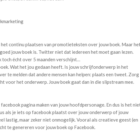
ekmarketing
or het continu plaatsen van promotieteksten over jouw boek. Maar he
goed jouw boek is. Twitter niet dat iedereen het moet gaan lezen.
k toch écht over 5 maanden verschijnt…
oek. Wat het jou gedaan heeft. Is jouw schrijfonderwerp in het
s over te melden dat andere mensen kan helpen: plaats een tweet. Zorg
ht voor het onderwerp. Jouw boek gaat dan in die slipstream mee.
en facebook pagina maken van jouw hoofdpersonage. En dus is het nie
s als je iets op facebook plaatst over jouw onderwerp of jouw
el lastig, maar zeker niet onmogelijk. Vooral als creatieve geest (en
ndacht te genereren voor jouw boek op Facebook.