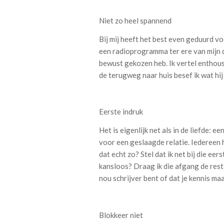
Niet zo heel spannend
Bij mij heeft het best even geduurd vo
een radioprogramma ter ere van mijn d
bewust gekozen heb. Ik vertel enthous
de terugweg naar huis besef ik wat hij 
Eerste indruk
Het is eigenlijk net als in de liefde: e
voor een geslaagde relatie. Iedereen h
dat echt zo? Stel dat ik net bij die ee
kansloos? Draag ik die afgang de rest 
nou schrijver bent of dat je kennis ma
Blokkeer niet