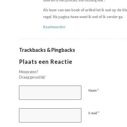
blue en is het precies the missing link !
Als lezer van een boek of artikel let ik wel op de ti
regel. Na pagina twee weet ik wel of ik verder ga.
Beantwoorden
Trackbacks & Pingbacks
Plaats een Reactie
Meepraten?
Draag gerust bij!
*
Naam
*
E-mail