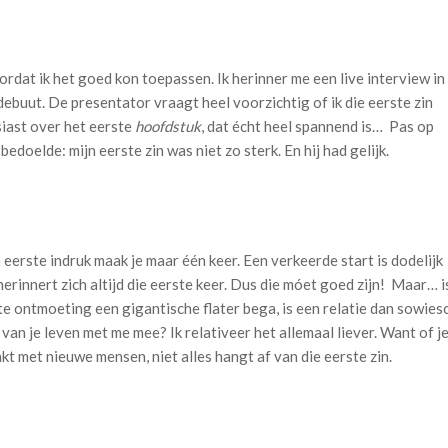
ordat ik het goed kon toepassen. Ik herinner me een live interview in
ebuut. De presentator vraagt heel voorzichtig of ik die eerste zin
iast over het eerste
hoofdstuk
, dat écht heel spannend is… Pas op
bedoelde: mijn eerste zin was niet zo sterk. En hij had gelijk.
en eerste indruk maak je maar één keer. Een verkeerde start is dodelijk
erinnert zich altijd die eerste keer. Dus die móet goed zijn! Maar… i
rste ontmoeting een gigantische flater bega, is een relatie dan sowies
van je leven met me mee? Ik relativeer het allemaal liever. Want of j
akt met nieuwe mensen, niet alles hangt af van die eerste zin.