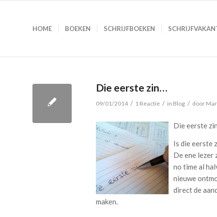
HOME
BOEKEN
SCHRIJFBOEKEN
SCHRIJFVAKAN
Die eerste zin…
/
/
/
09/01/2014
1 Reactie
in
Blog
door
Mar
Die eerste zi
Is die eerste
De ene lezer z
no time al hal
nieuwe ontmoe
direct de aand
maken.