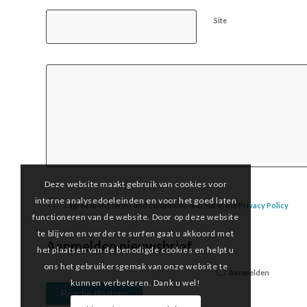
Site
Deze website maakt gebruik van cookies voor
interne analysedoeleinden en voor het goed laten
I agree to the terms and conditions laid out in the
Privacy Policy
functioneren van de website. Door op deze website
te blijven en verder te surfen gaat u akkoord met
Aanmelden nieuwsbrief
het plaatsen van de benodigde cookies en helpt u
ons het gebruikersgemak van onze website te
Aanmelden
kunnen verbeteren. Dank u wel!