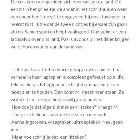
De cursisten verspreiden zich over ons grote land. De
een zit in het prieeltje, de ander in het schrijfhuis en weer
een ander heeft de stilte opgezocht bij ons stuwmeer. Er
heerst rust. Ik zie dat de twee nichtjes bij elkaar zijn gaan
zitten. Samen sparren helpt vaak goed. Dan galmt er een
lachsalvo over ons land. Pas ’s avonds bij het diner krijgen
we te horen wat er aan de hand was.
J. zit over haar toetsenbord gebogen. Ze rammelt haar
verhaal in haar laptop en is compleet gefocust op al die
tekens die je als beginnend schrijfster maar uit elkaar
moet zien te houden. Dan komt M. naast haar staan. Ze
worstelt met de spelling en wil graag advies.
‘Hoe doe je dat eigenlijk met een litteken?’ vraagt M.
J. buigt zich dieper over de toetsen en mompelt:
‘Aanhalingsteken, vraagteken, uitroepteken. Nee, geen
idee.’
‘Maar hoe schrijf je dat, een litteken?’