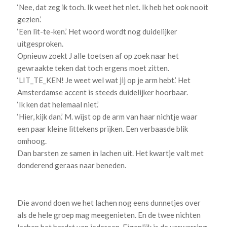
‘Nee, dat zeg ik toch. Ik weet het niet. Ik heb het ook nooit
gezien.’
‘Een lit-te-ken.’ Het woord wordt nog duidelijker
uitgesproken.
Opnieuw zoekt J alle toetsen af op zoek naar het
gewraakte teken dat toch ergens moet zitten.
‘LIT_TE_KEN! Je weet wel wat jij op je arm hebt.’ Het
Amsterdamse accent is steeds duidelijker hoorbaar.
‘Ik ken dat helemaal niet.’
‘Hier, kijk dan.’ M. wijst op de arm van haar nichtje waar
een paar kleine littekens prijken. Een verbaasde blik
omhoog.
Dan barsten ze samen in lachen uit. Het kwartje valt met
donderend geraas naar beneden.
Die avond doen we het lachen nog eens dunnetjes over
als de hele groep mag meegenieten. En de twee nichten
lachen het hardst van iedereen. Eigenlijk is de verwarring