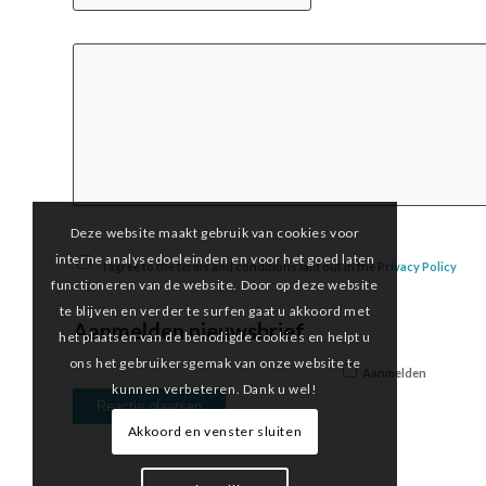
Deze website maakt gebruik van cookies voor
interne analysedoeleinden en voor het goed laten
I agree to the terms and conditions laid out in the
Privacy Policy
functioneren van de website. Door op deze website
te blijven en verder te surfen gaat u akkoord met
Aanmelden nieuwsbrief
het plaatsen van de benodigde cookies en helpt u
ons het gebruikersgemak van onze website te
Aanmelden
kunnen verbeteren. Dank u wel!
Akkoord en venster sluiten