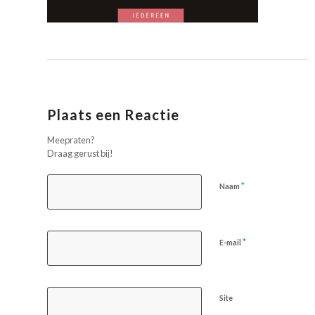
Plaats een Reactie
Meepraten?
Draag gerust bij!
*
Naam
*
E-mail
Site