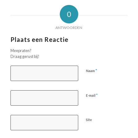
0
ANTWOORDEN
Plaats een Reactie
Meepraten?
Draag gerust bij!
*
Naam
*
E-mail
Site