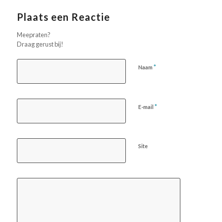
Plaats een Reactie
Meepraten?
Draag gerust bij!
*
Naam
*
E-mail
Site