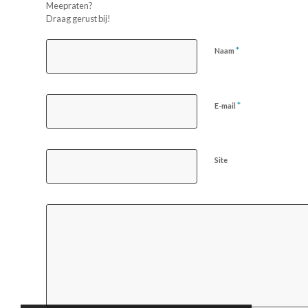
Meepraten?
Draag gerust bij!
*
Naam
*
E-mail
Site