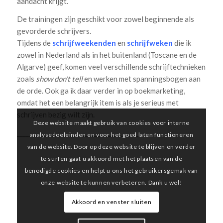
aandacht krijgt.
De trainingen zijn geschikt voor zowel beginnende als
gevorderde schrijvers.
Tijdens de
schrijfweekenden
en
schrijfweken
die ik
zowel in Nederland als in het buitenland (Toscane en de
Algarve) geef, komen veel verschillende schrijftechnieken
zoals
show don’t tell
en werken met spanningsbogen aan
de orde. Ook ga ik daar verder in op boekmarketing,
omdat het een belangrijk item is als je serieus met
schrijven bezig wilt zijn.
Deze website maakt gebruik van cookies voor interne
_________________________________________
analysedoeleinden en voor het goed laten functioneren
van de website. Door op deze website te blijven en verder
te surfen gaat u akkoord met het plaatsen van de
benodigde cookies en helpt u ons het gebruikersgemak van
onze website te kunnen verbeteren. Dank u wel!
Akkoord en venster sluiten