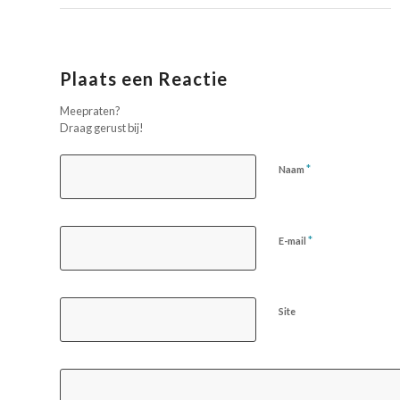
Plaats een Reactie
Meepraten?
Draag gerust bij!
*
Naam
*
E-mail
Site