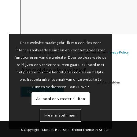
Deze website maakt gebruik van cookies voor
interne analysedoeleinden en voor het goed laten
I agree to the terms and conditions laid out in the
Privacy Policy
functioneren van de website. Door op deze website
te blijven en verder te surfen gaat u akkoord met
Aanmelden nieuwsbrief
het plaatsen van de benodigde cookies en helpt u
ons het gebruikersgemak van onze website te
Aanmelden
kunnen verbeteren. Dank u wel!
Akkoord en venster sluiten
Meer instellingen
© Copyright -
Marelle Boersma
-
Enfold Theme by Kriesi