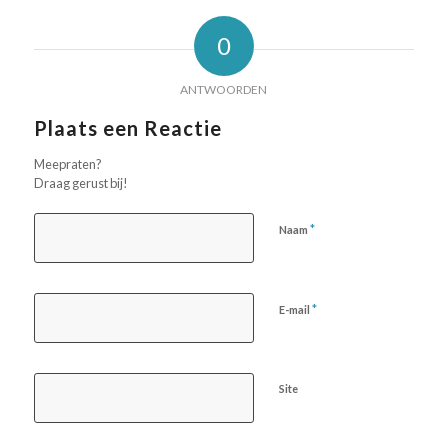
0
ANTWOORDEN
Plaats een Reactie
Meepraten?
Draag gerust bij!
*
Naam
*
E-mail
Site