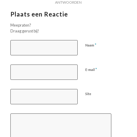
ANTWOORDEN
Plaats een Reactie
Meepraten?
Draag gerust bij!
*
Naam
*
E-mail
Site