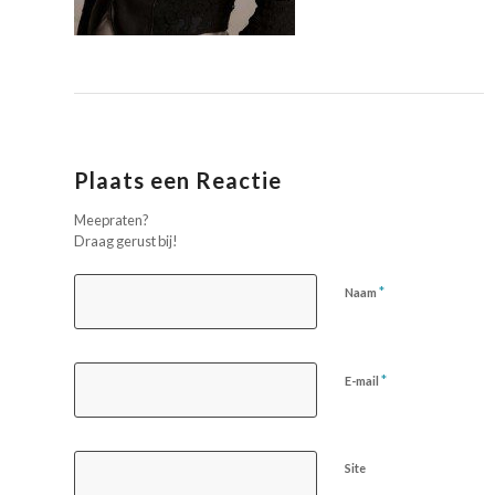
Plaats een Reactie
Meepraten?
Draag gerust bij!
*
Naam
*
E-mail
Site