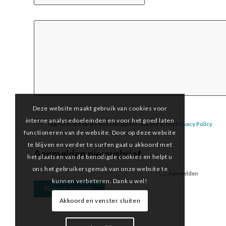
Deze website maakt gebruik van cookies voor
interne analysedoeleinden en voor het goed laten
I agree to the terms and conditions laid out in the
Privacy Policy
functioneren van de website. Door op deze website
te blijven en verder te surfen gaat u akkoord met
Aanmelden nieuwsbrief
het plaatsen van de benodigde cookies en helpt u
ons het gebruikersgemak van onze website te
Aanmelden
kunnen verbeteren. Dank u wel!
Akkoord en venster sluiten