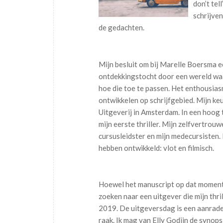
don’t tel
schrijve
de gedachten.
Mijn besluit om bij Marelle Boersma 
ontdekkingstocht door een wereld waar 
hoe die toe te passen. Het enthousiasm
ontwikkelen op schrijfgebied. Mijn ke
Uitgeverij in Amsterdam. In een hoog 
mijn eerste thriller. Mijn zelfvertrou
cursusleidster en mijn medecursisten. B
hebben ontwikkeld: vlot en filmisch.
Hoewel het manuscript op dat moment n
zoeken naar een uitgever die mijn thri
2019. De uitgeversdag is een aanrader
raak. Ik mag van Elly Godijn de synop