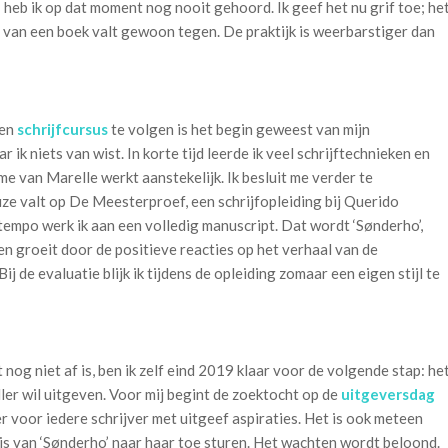
l’ heb ik op dat moment nog nooit gehoord. Ik geef het nu grif toe; he
n van een boek valt gewoon tegen. De praktijk is weerbarstiger dan
een
schrijfcursus
te volgen is het begin geweest van mijn
ik niets van wist. In korte tijd leerde ik veel schrijftechnieken en
e van Marelle werkt aanstekelijk. Ik besluit me verder te
uze valt op De Meesterproef, een schrijfopleiding bij Querido
tempo werk ik aan een volledig manuscript. Dat wordt ‘Sønderho’,
wen groeit door de positieve reacties op het verhaal van de
ij de evaluatie blijk ik tijdens de opleiding zomaar een eigen stijl te
og niet af is, ben ik zelf eind 2019 klaar voor de volgende stap: he
ller wil uitgeven. Voor mij begint de zoektocht op de
uitgeversdag
 voor iedere schrijver met uitgeef aspiraties. Het is ook meteen
sis van ‘Sønderho’ naar haar toe sturen. Het wachten wordt beloond.