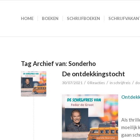
HOME
BOEKEN
SCHRIJFBOEKEN
SCHRIJFVAKAN
Tag Archief van:
Sonderho
De ontdekkingstocht
/
/
/
30/07/2021
0 Reacties
in
schrijfreis
do
Ontdekk
Als thril
moeilijk
gaan schr