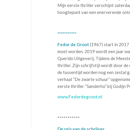
Mijn eerste thriller verschijnt zaterd
hoogtepunt van een enerverende ont
***********
Fedor de Groot
(1967) start in 2017 m
moet worden. 2019 wordt een jaar waar
Querido Uitgeverij. Tijdens de Meeste
thriller. Zijn schrijfstijl wordt door 
de tussentijd worden nog een zestal ge
verhaal “De zwarte schuur” opgenomen
eerste thriller “Sønderho” bij Godijn P
www.Fedordegroot.nl
***********
De reis van de schrijver