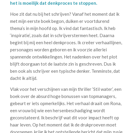
het is moeilijk dat denkproces te stoppen.
Hoe zit dat nu bij het schrijven? Vanaf het moment dat ik
met mijn eerste boek begon, duiken er voortdurend
thema’s in mijn hoofd op. Ik vind dat fantastisch. Ik heb
‘inspiratie’, zoals dat in schrijverstermen heet. Daarna
begint bij mij een heel denkproces. Ik creëer verhaallijnen,
personages worden geboren en ik voorzie allerlei
spannende ontwikkelingen. Het nadenken over het plot
blijft doorgaan tot de laatste zin is geschreven. Dus ik
ben ook als schrijver een typische denker. Tenminste, dat
dacht ik altijd.
Vlak voor het verschijnen van mijn thriller ‘Stil water’, een
boek over de absurd hoge bonussen van topmanagers,
gebeurt er iets opmerkelijks. Het verhaal draait om Rona,
een vrouw bij wie een hersenbeschadiging wordt
geconstateerd. Ik beschrijf wat dit voor impact heeft op
haar leven. Op het moment dat ik de drukproeven moet
doornemen, krijg ik het ontstellende bericht dat mijn zusje