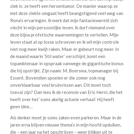
ziek is: ze heeft een hersentumor. De manier waarop ze
met deze ziekte omgaat heeft beangstigend veel weg van
Rona’s ervaringen. Ik merk dat mijn fantasiewereld zich
vlecht in mijn persoonlijke leven. Ik durf niemand over
deze bijna profetische waarnemingen te vertellen. Mijn
leven staat al op losse schroeven en ik wil mijn controle
niet nog meer kwijt raken. Maar er gebeurt nog meer. In
de maand waarin ‘Stil water’ verschijnt, komt een
topambtenaar in opspraak vanwege de gigantische bonus
die hij opstrijkt. Zijn naam: M. Boersma, topmanager bij
Essent. Bovendien spoelen er die zomer ook nog
onverklaarbaar veel bruinvissen aan. Dit moet toch
toeval zijn? Dan lees ik de recensie van Eric Herni, die het
heeft over het ‘soms akelig actuele verhaal’. Hij heeft
geen idee…
Als denker moet je soms zaken even parkeren. Maar in de
jaren erna blijven nieuwe thema’s in mijn hoofd opduiken,
die – een jaar na het opschrijven – weer blijken uit te