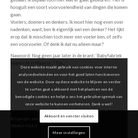
hooguit een soort voorvoelendheid van dingen die komen
gaan.
Voelers, doeners en denkers. Ik moet hier nog even over
nadenken, want, ben ik eigenlijk wel een denker? Het lijkt
erop dat ik misschien toch meer een voeler ben, of zelfs
een voorvoeler. Of denk ik dat nu alleen maar?
Nawoord: Nog geen jaar later in de krant: ‘Babyfabriek
opgerold in Nigeria…’ Tja…
Deze website maakt gebruik van cookies voor interne
analysedoeleinden en voor het goed laten functioneren
van de website. Door op deze website te blijven en verder
te surfen gaat u akkoord met het plaatsen van de
benodigde cookies en helpt u ons het gebruikersgemak van
onze website te kunnen verbeteren. Dank u wel!
Akkoord en venster sluiten
© Copyright -
Marelle Boersma
-
Enfold Theme by Kriesi
PRIVACY POLICY
Meer instellingen