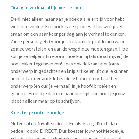
Draag je verhaal altijd met je mee
Denk niet alleen maar aan je boek als je er tijd voor hebt
weten te vinden. Een boek is een proces. Dus wen jezelf
eraan om een paar keer per dag aan je verhaal te denken.
Zie je personage(s) voor je, denk aan de problemen waar
ze mee worstelen, en aan de weg die ze moeten gaan. Hoe
kun je ze helpen? En vooral: hoe kun jij (als de schrijver) de
boel lekker tegenwerken! Lees ook de krant met jouw
onderwerp in gedachten en knip artikelen uit die je kunnen
helpen. Noteer anekdotes die je hoort op tv. Laat het
onderwerp (en dus je verhaal) in je hoofd broeien en
groeien. En heb je dan een paar uur tijd, dan hoef je jouw
ideeën alleen maar op te schrijven.
Koester je notitieboekje
Noteer al die invallen direct. En als ik zeg ‘direct’ dan
bedoel ik ook: DIRECT. Dus koester jouw notitieboekje.
Schrijf alles op wat je bedenkt, ook als je je afvraagt of