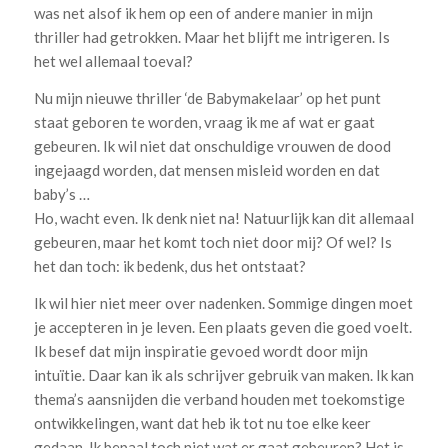
was net alsof ik hem op een of andere manier in mijn
thriller had getrokken. Maar het blijft me intrigeren. Is
het wel allemaal toeval?
Nu mijn nieuwe thriller ‘de Babymakelaar’ op het punt
staat geboren te worden, vraag ik me af wat er gaat
gebeuren. Ik wil niet dat onschuldige vrouwen de dood
ingejaagd worden, dat mensen misleid worden en dat
baby’s …
Ho, wacht even. Ik denk niet na! Natuurlijk kan dit allemaal
gebeuren, maar het komt toch niet door mij? Of wel? Is
het dan toch: ik bedenk, dus het ontstaat?
Ik wil hier niet meer over nadenken. Sommige dingen moet
je accepteren in je leven. Een plaats geven die goed voelt.
Ik besef dat mijn inspiratie gevoed wordt door mijn
intuïtie. Daar kan ik als schrijver gebruik van maken. Ik kan
thema’s aansnijden die verband houden met toekomstige
ontwikkelingen, want dat heb ik tot nu toe elke keer
gedaan. Ik bepaal toch niet wat er gaat gebeuren? Het is