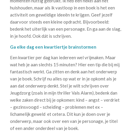
momenten nuttig gebruikt. Ik heb een hekel aan het
huishouden, maar als ik vastloop in een boek is het een
activiteit om gewéldige ideeën te krijgen. Geef jezelf
daarvoor steeds een kleine opdracht. Bijvoorbeeld:
bedenk het uiterlijk van een personage. En ga aan de slag,
in je hoofd. Ook dát is schrijven.
Ga elke dag een kwartiertje brainstormen
Een kwartier per dag kan iedereen wel vrijmaken. Maar
wat heb je aan slechts 15 minuten? Hier een tip die bij mij
fantastisch werkt. Ga zitten en denk aan het onderwerp
van je boek. Schrijf nu alles op wat er in je opkomt als je
aan dat onderwerp denkt. Stel je wilt schrijven over
Jeugdzorg (zoals in mijn thriller Vals Alarm), bedenk dan
welke zaken direct bij je opkomen: kind – angst – verdriet
– gezinsvoogd – scheiding – problemen met ex –
lichamelijk geweld et cetera. Dit kun je doen over je
onderwerp, maar ook over een van je personage, je titel
of een ander onderdeel van je boek.