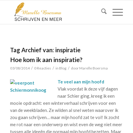
Tag Archief van:
inspiratie
Hoe kom ik aan inspiratie?
/
/
/
03/08/2014
0 Reacties
in
Blog
door
Marelle Boersma
Te veel aan mijn hoofd
Vlak voordat ik deze vijf dagen
naar Schier ging, kreeg ik een
mooie opdracht: een winterverhaal schrijven voor een
van de weekbladen. Ze wilden al snel weten waarover ik
zou gaan schrijven… maar mijn hoofd zat te vol! Ik zocht
me rot naar een onderwerp en wist even de weg niet meer
tussen alle ideeën die normaal mijn hoofd bezetten. Maar