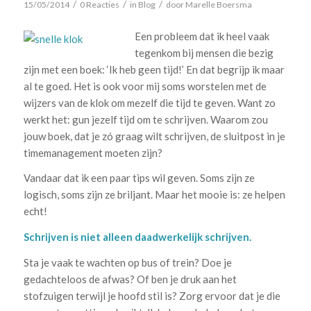
/
/
/
15/05/2014
0 Reacties
in
Blog
door
Marelle Boersma
Een probleem dat ik heel vaak
tegenkom bij mensen die bezig
zijn met een boek: ‘Ik heb geen tijd!’ En dat begrijp ik maar
al te goed. Het is ook voor mij soms worstelen met de
wijzers van de klok om mezelf die tijd te geven. Want zo
werkt het: gun jezelf tijd om te schrijven. Waarom zou
jouw boek, dat je zó graag wilt schrijven, de sluitpost in je
timemanagement moeten zijn?
Vandaar dat ik een paar tips wil geven. Soms zijn ze
logisch, soms zijn ze briljant. Maar het mooie is: ze helpen
echt!
Schrijven is niet alleen daadwerkelijk schrijven.
Sta je vaak te wachten op bus of trein? Doe je
gedachteloos de afwas? Of ben je druk aan het
stofzuigen terwijl je hoofd stil is? Zorg ervoor dat je die