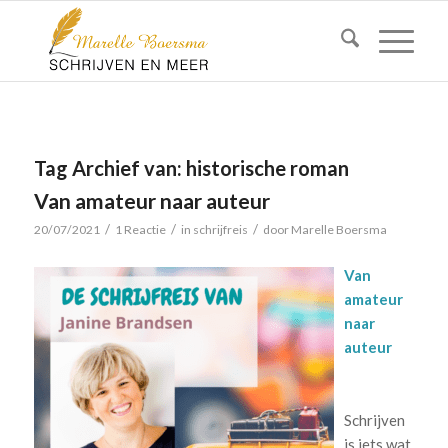
Tag Archief van:
historische roman
Van amateur naar auteur
/
/
/
20/07/2021
1 Reactie
in
schrijfreis
door
Marelle Boersma
Van
amateur
naar
auteur
Schrijven
is iets wat