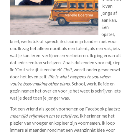
ik van
jongs af
aan kan.
Een
opstel,
brief, werkstuk of speech, ik draai mijn hand er niet voor
om. Ik zag het alleen nooit als een talent, als een vak, iets
wat je kan leren, verfijnen en verbeteren. Ik ging ervan uit
dat iedereen kan schrijven. Zoals duizenden voor mij, riep
ik: ‘Ooit schrijf ik een boek’.
Ooit,
wordt ondergesneeuwd
door het leven zelf,
life is what happens to you when
you’re busy making other plans
. School, werk, liefde en
gezin nemen het over en voor je het weet is schrijven iets
wat je deed toen je jonger was.
Tot een vriend als goed voornemen op Facebook plaatst:
meer tijd vrijmaken om te schrijven
. Ik herinner me het
plezier van vroeger en kopieer zijn voornemen. Ik loop
immers al maanden rond met een waanzinnig idee voor