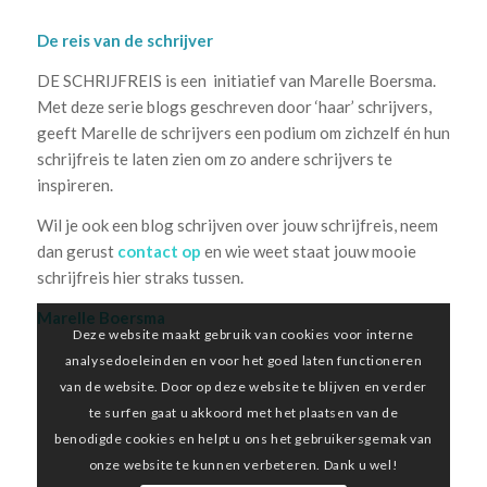
***********
De reis van de schrijver
DE SCHRIJFREIS is een initiatief van Marelle Boersma.
Met deze serie blogs geschreven door ‘haar’ schrijvers,
geeft Marelle de schrijvers een podium om zichzelf én hun
schrijfreis te laten zien om zo andere schrijvers te
inspireren.
Wil je ook een blog schrijven over jouw schrijfreis, neem
dan gerust
contact op
en wie weet staat jouw mooie
schrijfreis hier straks tussen.
Marelle Boersma
Deze website maakt gebruik van cookies voor interne
analysedoeleinden en voor het goed laten functioneren
van de website. Door op deze website te blijven en verder
te surfen gaat u akkoord met het plaatsen van de
benodigde cookies en helpt u ons het gebruikersgemak van
onze website te kunnen verbeteren. Dank u wel!