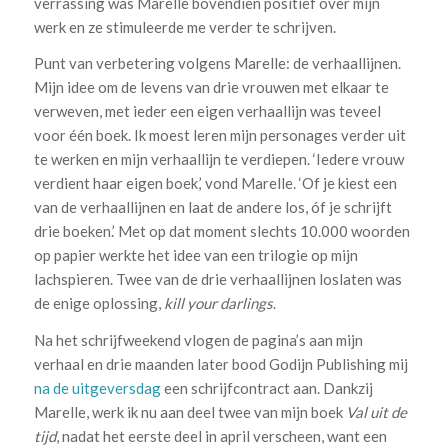
verrassing was Marelle bovendien positief over mijn
werk en ze stimuleerde me verder te schrijven.
Punt van verbetering volgens Marelle: de verhaallijnen.
Mijn idee om de levens van drie vrouwen met elkaar te
verweven, met ieder een eigen verhaallijn was teveel
voor één boek. Ik moest leren mijn personages verder uit
te werken en mijn verhaallijn te verdiepen. ‘Iedere vrouw
verdient haar eigen boek,’ vond Marelle. ‘Of je kiest een
van de verhaallijnen en laat de andere los, óf je schrijft
drie boeken.’ Met op dat moment slechts 10.000 woorden
op papier werkte het idee van een trilogie op mijn
lachspieren. Twee van de drie verhaallijnen loslaten was
de enige oplossing,
kill your darlings
.
Na het schrijfweekend vlogen de pagina’s aan mijn
verhaal en drie maanden later bood Godijn Publishing mij
na de uitgeversdag
een schrijfcontract aan. Dankzij
Marelle, werk ik nu aan deel twee van mijn boek
Val uit de
tijd
, nadat het eerste deel in april verscheen, want een