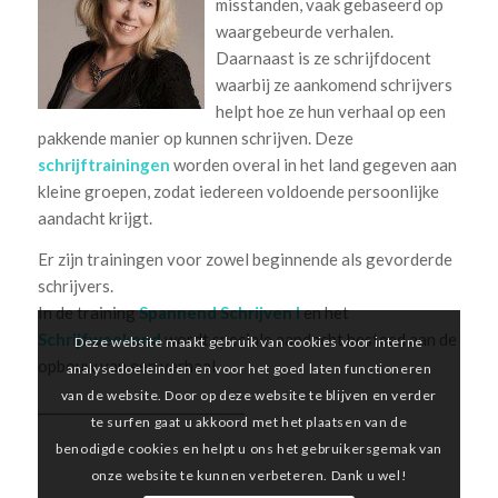
misstanden, vaak gebaseerd op
waargebeurde verhalen.
Daarnaast is ze schrijfdocent
waarbij ze aankomend schrijvers
helpt hoe ze hun verhaal op een
pakkende manier op kunnen schrijven. Deze
schrijftrainingen
worden overal in het land gegeven aan
kleine groepen, zodat iedereen voldoende persoonlijke
aandacht krijgt.
Er zijn trainingen voor zowel beginnende als gevorderde
schrijvers.
In de training
Spannend Schrijven I
en het
Schrijfweekend
wordt speciale aandacht besteed aan de
Deze website maakt gebruik van cookies voor interne
opbouw van een verhaal.
analysedoeleinden en voor het goed laten functioneren
van de website. Door op deze website te blijven en verder
_______________________________
te surfen gaat u akkoord met het plaatsen van de
benodigde cookies en helpt u ons het gebruikersgemak van
onze website te kunnen verbeteren. Dank u wel!