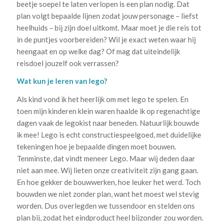
beetje soepel te laten verlopen is een plan nodig. Dat
plan volgt bepaalde lijnen zodat jouw personage – liefst
heelhuids – bij zijn doel uitkomt. Maar moet je die reis tot
in de puntjes voorbereiden? Wil je exact weten waar hij
heengaat en op welke dag? Of mag dat uiteindelijk
reisdoel jouzelf ook verrassen?
Wat kun je leren van lego?
Als kind vond ik het heerlijk om met lego te spelen. En
toen mijn kinderen klein waren haalde ik op regenachtige
dagen vaak de legokist naar beneden. Natuurlijk bouwde
ik mee! Lego is echt constructiespeelgoed, met duidelijke
tekeningen hoe je bepaalde dingen moet bouwen.
Tenminste, dat vindt meneer Lego. Maar wij deden daar
niet aan mee. Wij lieten onze creativiteit zijn gang gaan.
En hoe gekker de bouwwerken, hoe leuker het werd. Toch
bouwden we niet zonder plan, want het moest wel stevig
worden. Dus overlegden we tussendoor en stelden ons
plan bij, zodat het eindproduct heel bijzonder zou worden.