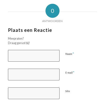
0
ANTWOORDEN
Plaats een Reactie
Meepraten?
Draag gerust bij!
*
Naam
*
E-mail
Site