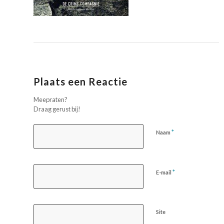
Plaats een Reactie
Meepraten?
Draag gerust bij!
*
Naam
*
E-mail
Site