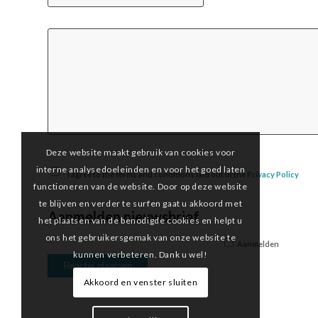
Deze website maakt gebruik van cookies voor
interne analysedoeleinden en voor het goed laten
I agree to the terms and conditions laid out in the
Privacy Policy
functioneren van de website. Door op deze website
te blijven en verder te surfen gaat u akkoord met
Aanmelden nieuwsbrief
het plaatsen van de benodigde cookies en helpt u
ons het gebruikersgemak van onze website te
Aanmelden
kunnen verbeteren. Dank u wel!
Akkoord en venster sluiten