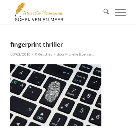
fingerprint thriller
/
/
03/02/2018
0 Reacties
door
Marelle Boersma