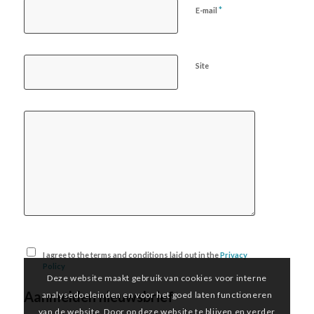
*
E-mail
Site
I agree to the terms and conditions laid out in the
Privacy
Policy
Deze website maakt gebruik van cookies voor interne
Aanmelden nieuwsbrief
analysedoeleinden en voor het goed laten functioneren
van de website. Door op deze website te blijven en verder