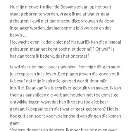
Nu mijn nieuwe thriller ‘de Babymakelaar’ op het punt
staat geboren te worden, vraag ik me af wat er gaat
gebeuren. Ik wil niet dat onschuldige vrouwen de dood
ingejaagd worden, dat mensen misleid worden en dat
baby’s …
Ho, wacht even. Ik denk niet na! Natuurlijk kan dit allemaal
gebeuren, maar het komt toch niet door mij? Of wel? Is
het dan toch: ik bedenk, dus het ontstaat?
Ik wil hier niet meer over nadenken. Sommige dingen moet
je accepteren in je leven. Een plaats geven die goed voelt.
Ik besef dat mijn inspiratie gevoed wordt door mijn
intuïtie. Daar kan ik als schrijver gebruik van maken. Ik kan
thema’s aansnijden die verband houden met toekomstige
ontwikkelingen, want dat heb ik tot nu toe elke keer
gedaan. Ik bepaal toch niet wat er gaat gebeuren? Het is
hooguit een soort voorvoelendheid van dingen die komen
gaan.
Voelers, doeners en denkers. Ik moet hier nog even over