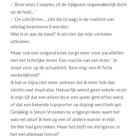
– ‘Boersma’s Complex zit de tijdgeest ongemakkelijk dicht
op de huid…’
– ‘De schrijfster… ziet die (vraag) in de realiteit van
alledag beantwoord worden.’
Wat is er aan de hand? Ik wil niet dat mijn verhalen
uitkomen.
Maar ook een volgend boek zorgt weer voor parallellen
met het feitelijke leven. Een reactie van een lezer: ‘Je
loopt voor op de actualiteit. Best eng: wordt fictie
werkelijkheid?’
Ik kan er bijna niet meer omheen dat ik méér heb dan
slechts wat inspiratie. Natuurlijk wenst geen enkele vezel
in mijn lijf dat een atleet door een speer getroffen werd,
of dat een bekende topsporter op doping werd betrapt.
Gelukkig is Simon Vroemen nu vrijgesproken, want het
was net alsof ik hem op een of andere manier in mijn
thriller had getrokken. Maar het blijft me intrigeren. Is
het wel allemaal toeval?