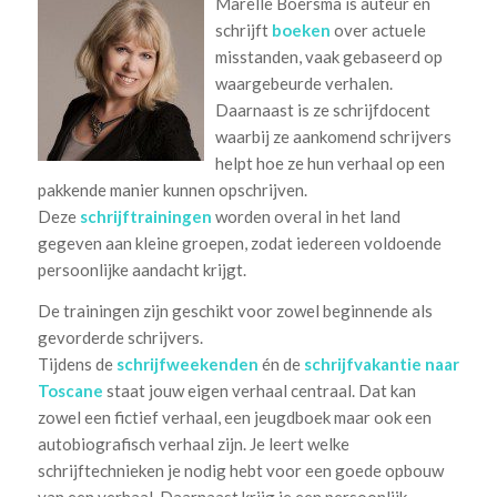
Marelle Boersma is auteur en
schrijft
boeken
over actuele
misstanden, vaak gebaseerd op
waargebeurde verhalen.
Daarnaast is ze schrijfdocent
waarbij ze aankomend schrijvers
helpt hoe ze hun verhaal op een
pakkende manier kunnen opschrijven.
Deze
schrijftrainingen
worden overal in het land
gegeven aan kleine groepen, zodat iedereen voldoende
persoonlijke aandacht krijgt.
De trainingen zijn geschikt voor zowel beginnende als
gevorderde schrijvers.
Tijdens de
schrijfweekenden
én de
schrijfvakantie naar
Toscane
staat jouw eigen verhaal centraal. Dat kan
zowel een fictief verhaal, een jeugdboek maar ook een
autobiografisch verhaal zijn. Je leert welke
schrijftechnieken je nodig hebt voor een goede opbouw
van een verhaal. Daarnaast krijg je een persoonlijk