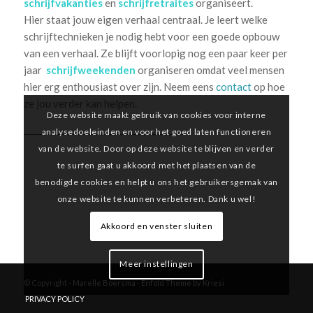
schrijfvakanties
en
schrijfretraites
organiseert.
Hier staat jouw eigen verhaal centraal. Je leert welke
schrijftechnieken je nodig hebt voor een goede opbouw
van een verhaal. Ze blijft voorlopig nog een paar keer per
jaar
schrijfweekenden
organiseren omdat veel mensen
hier erg enthousiast over zijn. Neem eens
contact
op hoe
ze jou verder kan helpen.
Deze website maakt gebruik van cookies voor interne
______________________________________
analysedoeleinden en voor het goed laten functioneren
van de website. Door op deze website te blijven en verder
te surfen gaat u akkoord met het plaatsen van de
benodigde cookies en helpt u ons het gebruikersgemak van
onze website te kunnen verbeteren. Dank u wel!
Akkoord en venster sluiten
Meer instellingen
© Copyright -
Marelle Boersma
-
Enfold Theme by Kriesi
PRIVACY POLICY