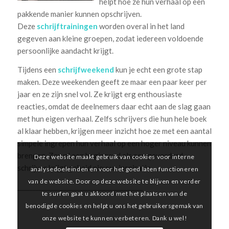
helpt hoe ze hun verhaal op een
pakkende manier kunnen opschrijven.
Deze
schrijftrainingen
worden overal in het land
gegeven aan kleine groepen, zodat iedereen voldoende
persoonlijke aandacht krijgt.
Tijdens een
schrijfweekend
kun je echt een grote stap
maken. Deze weekenden geeft ze maar een paar keer per
jaar en ze zijn snel vol. Ze krijgt erg enthousiaste
reacties, omdat de deelnemers daar echt aan de slag gaan
met hun eigen verhaal. Zelfs schrijvers die hun hele boek
al klaar hebben, krijgen meer inzicht hoe ze met een aantal
simpele ingrepen hun verhaal op een hoger niveau kunnen
brengen. Zowel een beginnend als een gevorderd
Deze website maakt gebruik van cookies voor interne
schrijver krijgt geheid nieuwe inspiratie.
analysedoeleinden en voor het goed laten functioneren
van de website. Door op deze website te blijven en verder
_________________________________________
te surfen gaat u akkoord met het plaatsen van de
benodigde cookies en helpt u ons het gebruikersgemak van
onze website te kunnen verbeteren. Dank u wel!