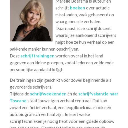
Marelle Boersma is auteur en
schrijft
boeken
over actuele
misstanden, vaak gebaseerd op
waargebeurde verhalen.
Daarnaast is ze schrijfdocent
waarbij ze aankomend schrijvers
helpt hoe ze hun verhaal op een
pakkende manier kunnen opschrijven.
Deze
schrijftrainingen
worden overal in het land
gegeven aan kleine groepen, zodat iedereen voldoende
persoonlijke aandacht krijgt.
De trainingen zijn geschikt voor zowel beginnende als
gevorderde schrijvers.
Tijdens de
schrijfweekenden
én de
schrijfvakantie naar
Toscane
staat jouw eigen verhaal centraal. Dat kan
zowel een fictief verhaal, een jeugdboek maar ook een
autobiografisch verhaal zijn. Je leert welke
schrijftechnieken je nodig hebt voor een goede opbouw
van een verhaal. Daarnaast krijg je een persoonlijk