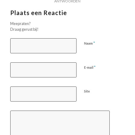
ANTWOORDEN
Plaats een Reactie
Meepraten?
Draag gerust bij!
*
Naam
*
E-mail
Site