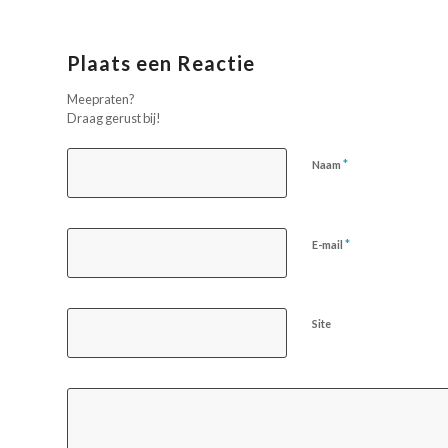
Plaats een Reactie
Meepraten?
Draag gerust bij!
*
Naam
*
E-mail
Site