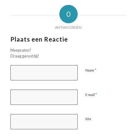
0
ANTWOORDEN
Plaats een Reactie
Meepraten?
Draag gerust bij!
*
Naam
*
E-mail
Site