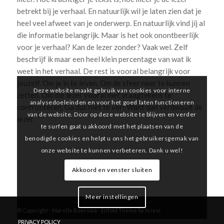
betrekt bij je verhaal. En natuurlijk wil je laten zien dat je
heel veel afweet van je onderwerp. En natuurlijk vind jíj al
die informatie belangrijk. Maar is het ook onontbeerlijk
voor je verhaal? Kan de lezer zonder? Vaak wel. Zelf
beschrijf ik maar een heel klein percentage van wat ik
weet in het verhaal. De rest is vooral belangrijk voor
jouzelf. Om je in te leven. Om de sfeer neer te kunnen
Deze website maakt gebruik van cookies voor interne
zetten. Om die lezer vooral met vraagtekens te
analysedoeleinden en voor het goed laten functioneren
confronteren. Ga dus niet te ver! Want dan verdwaalt de
van de website. Door op deze website te blijven en verder
lezer.
te surfen gaat u akkoord met het plaatsen van de
benodigde cookies en helpt u ons het gebruikersgemak van
onze website te kunnen verbeteren. Dank u wel!
Akkoord en venster sluiten
Meer instellingen
© Copyright -
Marelle Boersma
-
Enfold Theme by Kriesi
PRIVACY POLICY