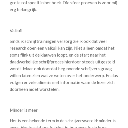
grote rol speelt in het boek. Die sfeer proeven is voor mij
erg belangrijk.
Valkuil
Sinds ik schrijftrainingen verzorg zie ik ook dat veel
research doen een valkuil kan zijn. Niet alleen omdat het
soms flink uit de klauwen loopt, en de start naar het
daadwerkelijke schrijfproces hierdoor steeds uitgesteld
wordt. Maar ook doordat beginnende schrijvers graag
willen laten zien wat ze weten over het onderwerp. En dus
volgen er vele alinea’s met informatie waar de lezer zich
doorheen moet worstelen.
Minder is meer
Het is een bekende term in de schrijverswereld: minder is
meer. Hoe krachtiger je tekst is, hoe meer je de lezer