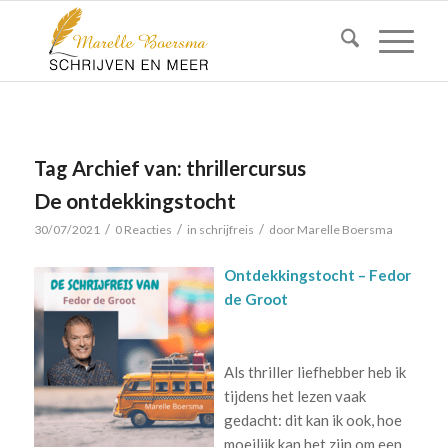
Tag Archief van:
thrillercursus
De ontdekkingstocht
/
/
/
30/07/2021
0 Reacties
in
schrijfreis
door
Marelle Boersma
Ontdekkingstocht – Fedor
de Groot
Als thriller liefhebber heb ik
tijdens het lezen vaak
gedacht: dit kan ik ook, hoe
moeilijk kan het zijn om een