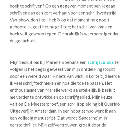
boek te schrijven? Op een gegeven moment ben ik gaan
schrijven aan een kort verhaal voor een schrijfwedstrijd.
Van ‘show, don’t tell’ heb ik op dat moment nog nooit
gehoord. Ik geef het nu grif toe; het schrijven van een
boek valt gewoon tegen. De praktijk is weerbarstiger dan
de gedachten.
Mijn besluit om bij Marelle Boersma een
schrijfcursus
te
volgen is het begin geweest van mijn ontdekkingstocht
door een wereld waar ik niets van wist. In korte tijd leerde
ik veel schrijftechnieken en hoe die toe te passen. Het
enthousiasme van Marelle werkt aanstekelijk. Ik besluit
me verder te ontwikkelen op schrijfgebied. Mijn keuze
valt op De Meesterproef, een schrijfopleiding bij Querido
Uitgeverij in Amsterdam. In een hoog tempo werk ik aan
een volledig manuscript. Dat wordt ‘Sønderho’, mijn
eerste thriller. Mijn zelfvertrouwen groeit door de