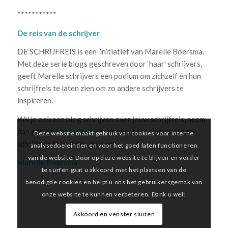
***********
De reis van de schrijver
DE SCHRIJFREIS is een initiatief van Marelle Boersma.
Met deze serie blogs geschreven door ‘haar’ schrijvers,
geeft Marelle schrijvers een podium om zichzelf én hun
schrijfreis te laten zien om zo andere schrijvers te
inspireren.
Wil je ook een blog schrijven over jouw schrijfreis, neem
dan gerust
contact op
en wie weet staat jouw mooie
Deze website maakt gebruik van cookies voor interne
schrijfreis hier straks tussen.
analysedoeleinden en voor het goed laten functioneren
van de website. Door op deze website te blijven en verder
Marelle Boersma
te surfen gaat u akkoord met het plaatsen van de
benodigde cookies en helpt u ons het gebruikersgemak van
onze website te kunnen verbeteren. Dank u wel!
Akkoord en venster sluiten