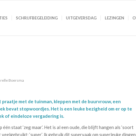
TIES
SCHRIJFBEGELEIDING
UITGEVERSDAG
LEZINGEN
O
relle Boersma
et praatje met de tuinman, kleppen met de buurvrouw, een
rek bevat stopwoordjes. Het is een leuke bezigheid om er op te
ek of eindeloze vergadering is.
 één staat ‘zeg maar’. Het is al een oude, die blijft hangen als ‘soort
t veelgebruikt: ‘super’. Ik gebruik dit supervaak om superleuke dingen