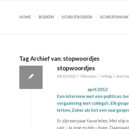
HOME
BOEKEN
SCHRIJFBOEKEN
SCHRIJFVAKAN
Tag Archief van:
stopwoordjes
stopwoordjes
/
/
/
04/12/2012
0 Reacties
in
Blog
door
Ma
april 2012
Een interview met een politicus, h
vergadering met collega’s. Elk gesp
letten. Zeker als het een saai gespr
Er zijn een paar favorieten. Met stip op
van’ – ja, nog zo één – hype. Daarnaas