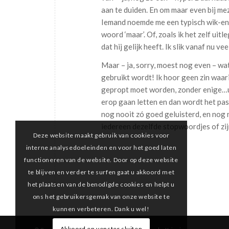
aan te duiden. En om maar even bij meze
Iemand noemde me een typisch wik-en
woord ‘maar’. Of, zoals ik het zelf uitl
dat hij gelijk heeft. Ik slik vanaf nu vee
Maar – ja, sorry, moest nog even – wat
gebruikt wordt! Ik hoor geen zin waar
gepropt moet worden, zonder enige…uh
erop gaan letten en dan wordt het pas l
nog nooit zó goed geluisterd, en nog n
iedereen dezelfde stopwoordjes of zij
Deze website maakt gebruik van cookies voor
interne analysedoeleinden en voor het goed laten
functioneren van de website. Door op deze website
te blijven en verder te surfen gaat u akkoord met
het plaatsen van de benodigde cookies en helpt u
ons het gebruikersgemak van onze website te
kunnen verbeteren. Dank u wel!
Akkoord en venster sluiten