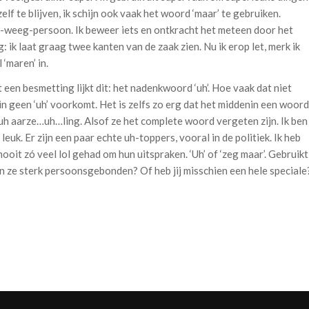
lf te blijven, ik schijn ook vaak het woord ‘maar’ te gebruiken.
-weeg-persoon. Ik beweer iets en ontkracht het meteen door het
eg: ik laat graag twee kanten van de zaak zien. Nu ik erop let, merk ik
l ‘maren’ in.
 een besmetting lijkt dit: het nadenkwoord ‘uh’. Hoe vaak dat niet
in geen ‘uh’ voorkomt. Het is zelfs zo erg dat het middenin een woord
 aarze…uh…ling. Alsof ze het complete woord vergeten zijn. Ik ben
euk. Er zijn een paar echte uh-toppers, vooral in de politiek. Ik heb
ooit zó veel lol gehad om hun uitspraken. ‘Uh’ of ‘zeg maar’. Gebruikt
n ze sterk persoonsgebonden? Of heb jij misschien een hele speciale